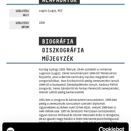
ALAPADATOK
MŰVÉSZADATBÁZIS
Lugos [Lugoj, RO]
SZÜLETÉSI
HELY
ZENEMŰ-ADATBÁZIS
1926
SZÜLETÉSI
DÁTUM
ZENEI KÖNYVTÁR, ONLINE KATALÓGUS
BIOGRÁFIA
DISZKOGRÁFIA
MŰJEGYZÉK
Kurtág György 1926. február 19-én született a romániai
Lugoson (Lugoj). Zenei tanulmányait 1940-től Temesváron
folytatta, ahol a Bartók-tanítvány Kardos Magdától vett
zongoraórákat, Max Eisikovitstól pedig zeneszerzést tanult.
1946-tól a budapesti Zeneakadémián tanult, Kadosa Páltól
zongorát, Veres Sándortól és Farkas Ferenctől zeneszerzést,
Weiner Leótól pedig kamarazenét.
1951-ben a zongora és kamarazene tanszakokon, 1955-ben
pedig a zeneszerzés tanszakon szerzett diplomát.
Ugyanebben az évben nyert Erkel-díjat, melyet 1969-ben is
neki ítéltek oda. 1957 és 58 között Párizsban tartózkodott.
Ugyan Darius Milhaud és Olivier Messiaen óráit is látogatta,
de az igazán nagy hatást a Stein Marianne pszichológussal
közös beszélgetések jelentették. 1960-tól 68-ig az Országos
Filharmónia korrepetitora volt.