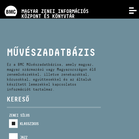
PROGRAMOK
MAGYAR ZENEI INFORMÁCIÓS
MENÜ
KÖZPONT ÉS KÖNYVTÁR
VERSENYEK
KÉPZÉSEK
MŰVÉSZADATBÁZIS
KIADVÁNYOK
Ez a BMC Művészadatbázisa, amely magyar,
magyar származású vagy Magyarországon élő
zeneművészekkel, illetve zenekarokkal,
kórusokkal, együttesekkel és az általuk
RÓLUNK
készített lemezekkel kapcsolatos
információt tartalmaz.
KERESŐ
KAPCSOLAT
ZENEI SÍLUS
VIDEÓ GALÉRIA
KLASSZIKUS
JAZZ