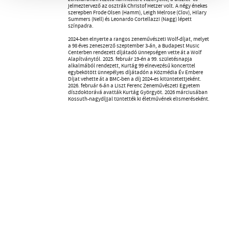
jelmeztervező az osztrák Christof Hetzer volt. A négy énekes
szerepben Frode Olsen (Hamm), Leigh Melrose (Clov), Hilary
Summers (Nell) és Leonardo Cortellazzi (Nagg) lépett
színpadra.
2024-ben elnyerte a rangos zeneművészeti Wolf-díjat, melyet
a 98 éves zeneszerző szeptember 3-án, a Budapest Music
Centerben rendezett díjátadó ünnepségen vette át a Wolf
Alapítványtól. 2025. február 19-én a 99. születésnapja
alkalmából rendezett, Kurtág 99 elnevezésű koncerttel
egybekötött ünnepélyes díjátadón a Közmédia Év Embere
Díjat vehette át a BMC-ben a díj 2024-es kitüntetettjeként.
2026. február 6-án a Liszt Ferenc Zeneművészeti Egyetem
díszdoktorává avatták Kurtág Györgyöt. 2026 márciusában
Kossuth-nagydíjjal tüntették ki életművének elismeréseként.