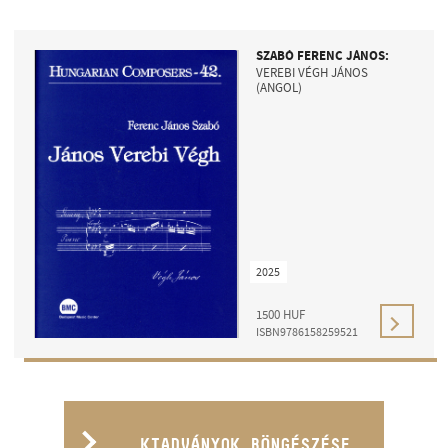
SZABÓ FERENC JÁNOS:
VEREBI VÉGH JÁNOS
(ANGOL)
2025
1500
HUF
ISBN9786158259521
KIADVÁNYOK BÖNGÉSZÉSE