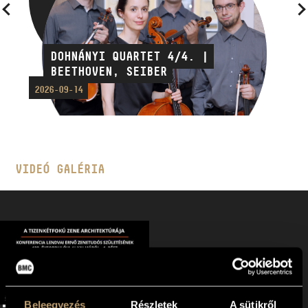
DOHNÁNYI QUARTET 4/4. |
BEETHOVEN, SEIBER
2026-09-14
VIDEÓ GALÉRIA
Beleegyezés
Részletek
A sütikről
LENDVAI ERNŐ 100 | A TIZENKÉTFOKÚ ZENE