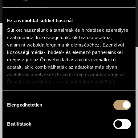
ARCHITEKTÚRÁJA - KONFERENCIA - 1. RÉSZ
Ez a weboldal sütiket használ
Sütiket használunk a tartalmak és hirdetések személyre
szabásához, közösségi funkciók biztosításához,
valamint weboldalforgalmunk elemzéséhez. Ezenkívül
LENDVAI ERNŐ 100 | A
közösségi média-, hirdető- és elemező partnereinkkel
TIZENKÉTFOKÚ ZENE
megosztjuk az Ön weboldalhasználatra vonatkozó
ARCHITEKTÚRÁJA -
adatait, akik kombinálhatják az adatokat más olyan
KONFERENCIA - 2. RÉSZ
adatokkal, amelyeket Ön adott meg számukra vagy az
Ön által használt más szolgáltatásokból gyűjtöttek.
Hozzájárulás
Elengedhetetlen
kiválasztása
LENDVAI ERNŐ 100 | A
TIZENKÉTFOKÚ ZENE
ARCHITEKTÚRÁJA -
Beállítások
KONFERENCIA - 3. RÉSZ