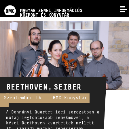
PROGRAMOK
MAGYAR ZENESZERZŐK
MAGYAR ZENEI INFORMÁCIÓS
MENÜ
KÖZPONT ÉS KÖNYVTÁR
Kismonográfia sorozat
VERSENYEK
A kötetek már az EMB online
kottaboltjában is megvásárolhatók!
KÉPZÉSEK
KIADVÁNYOK
RÓLUNK
BEETHOVEN, SEIBER
KAPCSOLAT
Szeptember 14. - BMC Könyvtár
A Dohnányi Quartet idei sorozatban a
VIDEÓ GALÉRIA
műfaj legfontosabb remekművei, a
kései Beethoven-kvartettek mellett
XX. századi magyar zeneszerzők,