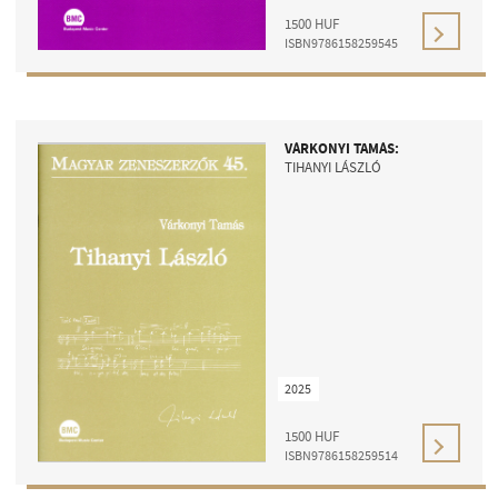
1500
HUF
ISBN9786158259545
VÁRKONYI TAMÁS:
TIHANYI LÁSZLÓ
2025
1500
HUF
ISBN9786158259514