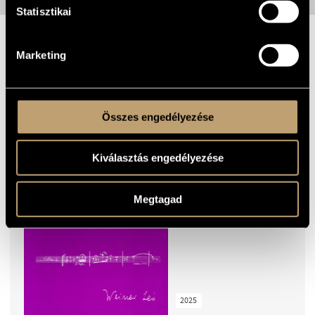
Statisztikai
TOVÁBBI VIDEÓK
Marketing
KIEMELT KIADVÁNYOK
Összes engedélyezése
KUSZ VERONIKA:
Kiválasztás engedélyezése
WEINER LEÓ
Megtagad
2025