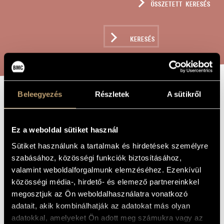
ÖSSZETETT KERESÉS
MŰVÉSZADATBÁZIS
ZENEMŰ-ADATBÁZIS
KERESÉS
ZENEI KÖNYVTÁR, ONLINE KATALÓGUS
Beleegyezés
Részletek
A sütikről
JÁTÉKOK III/35
A MŰ CÍME
-
Ez a weboldal sütiket használ
NYUSZICSÖKÖNY
Sütiket használunk a tartalmak és hirdetések személyre
szabásához, közösségi funkciók biztosításához,
Kurtág György
valamint weboldalforgalmunk elemzéséhez. Ezenkívül
ZENESZERZŐ
közösségi média-, hirdető- és elemező partnereinkkel
Játékok III/35 - Nyuszicsököny
EREDETI /
megosztjuk az Ön weboldalhasználatra vonatkozó
MAGYAR CÍM
adatait, akik kombinálhatják az adatokat más olyan
Games III/35 - Stubbunny
IDEGEN
adatokkal, amelyeket Ön adott meg számukra vagy az
NYELVŰ /
ANGOL CÍM