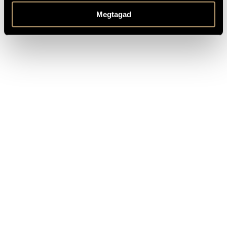
pedagogical collaborator: Marianne Teöke
Megtagad