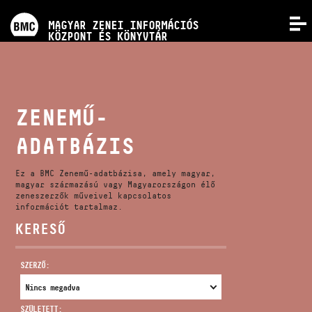
PROGRAMOK
MAGYAR ZENEI INFORMÁCIÓS
MENÜ
KÖZPONT ÉS KÖNYVTÁR
VERSENYEK
KÉPZÉSEK
ZENEMŰ-
ADATBÁZIS
KIADVÁNYOK
Ez a BMC Zenemű-adatbázisa, amely magyar,
RÓLUNK
magyar származású vagy Magyarországon élő
zeneszerzők műveivel kapcsolatos
információt tartalmaz.
KERESŐ
KAPCSOLAT
SZERZŐ:
VIDEÓ GALÉRIA
SZÜLETETT: