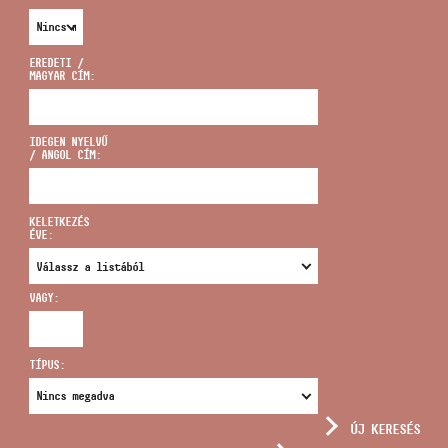
EREDETI /
MAGYAR CÍM:
CÍM
IDEGEN NYELVŰ
/ ANGOL CÍM:
EMAIL
infokozpont@bmc.hu
KELETKEZÉS
ÉVE:
TELEFON
VAGY:
NYITVA TARTÁS
TÍPUS:
ÚJ KERESÉS