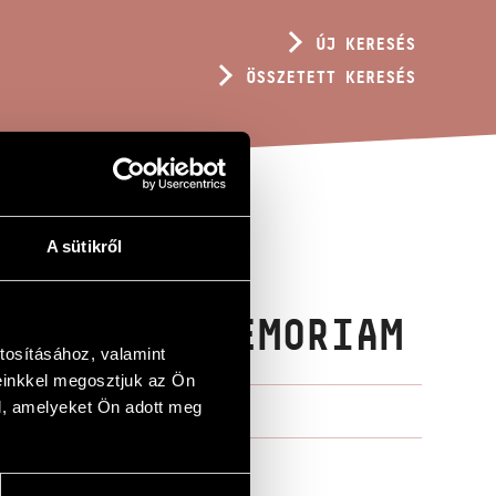
ÚJ KERESÉS
ÖSSZETETT KERESÉS
A sütikről
OTTRA /
YÖRGY IN MEMORIAM
tosításához, valamint
einkkel megosztjuk az Ön
l, amelyeket Ön adott meg