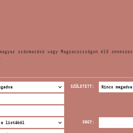
HÍREK
CÍM
VERSENYEK
EMAIL
infokozpont@bmc.hu
KIADVÁNYOK
TELEFON
magyar származású vagy Magyarországon élő zeneszer
KAPCSOLAT
.
NYITVA TARTÁS
SZÜLETETT:
VAGY: