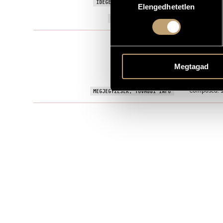
Games and M
IDEGEN NYELVŰ / ANGOL CÍM
Elengedhetetlen
kiválasztása
2000
A MŰ KELETKEZÉSI ÉVE
Szólóhangsz
TÍPUS
1
ELŐADÓK SZÁMA
Megtagad
fg.
ELŐADÓI APPARÁTUS
Composed: 1
MEGJEGYZÉSEK, TOVÁBBI INFO