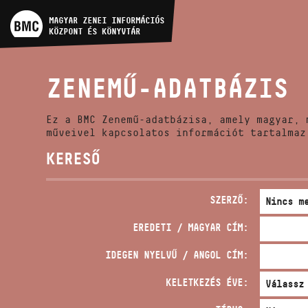
MŰVÉSZADATBÁZIS
MAGYAR ZENEI INFORMÁCIÓS
KÖZPONT ÉS KÖNYVTÁR
ZENEMŰ-ADATBÁZIS
ZENEMŰ-ADATBÁZIS
ZENEI KÖNYVTÁR, ONLINE
KATALÓGUS
Ez a BMC Zenemű-adatbázisa, amely magyar, 
műveivel kapcsolatos információt tartalmaz
KERESŐ
SZERZŐ:
EREDETI / MAGYAR CÍM:
IDEGEN NYELVŰ / ANGOL CÍM:
KELETKEZÉS ÉVE: