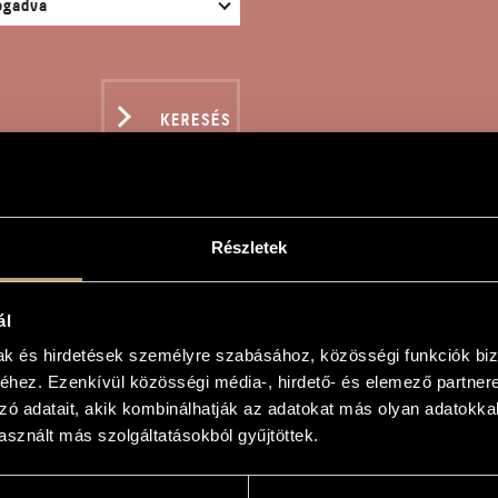
KERESÉS
Részletek
ÉKOK ÉS ÜZENETEK FAG
TRAFAGOTTRA - KROÓ G
ál
mak és hirdetések személyre szabásához, közösségi funkciók biz
hez. Ezenkívül közösségi média-, hirdető- és elemező partner
zó adatait, akik kombinálhatják az adatokat más olyan adatokka
gy
sznált más szolgáltatásokból gyűjtöttek.
zenetek fagottra / kontrafagottra - Kroó György in memoriam