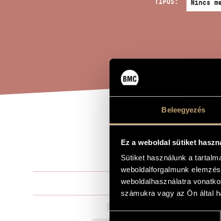
TÍPUS:
Beleegyezés
JÁT
A MŰ CÍME
KON
Ez a weboldal sütiket haszn
Sütiket használunk a tartal
weboldalforgalmunk elemzésé
weboldalhasználatra vonatko
Kurtág Györ
ZENESZERZŐ
számukra vagy az Ön által ha
Játékok és ü
EREDETI / MAGYAR CÍM
Hozzájárulás