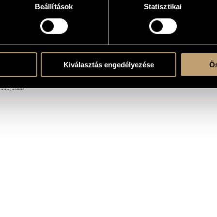
essages for bassoon / contrabassoon - György Kroó in memoriam
Beállítások
Statisztikai
erre
Kiválasztás engedélyezése
Ös
998, 2000