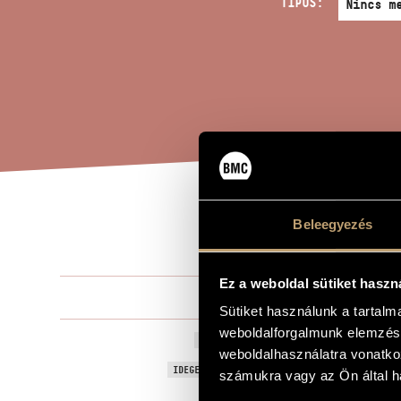
TÍPUS:
JÁT
Beleegyezés
A MŰ CÍME
Ez a weboldal sütiket haszn
Kurtág Györ
ZENESZERZŐ
Sütiket használunk a tartal
weboldalforgalmunk elemzésé
Játékok XI/8
EREDETI / MAGYAR CÍM
weboldalhasználatra vonatko
Games XI/8 
IDEGEN NYELVŰ / ANGOL CÍM
számukra vagy az Ön által ha
Zongorára
ALCÍM