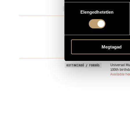
Hozzájárulás
2013
A MŰ KELETKEZÉSI ÉVE
Elengedhetetlen
kiválasztása
Szólóhangsz
TÍPUS
1
ELŐADÓK SZÁMA
pf.
ELŐADÓI APPARÁTUS
Megtagad
One movem
TÉTELEK, RÉSZEK
Universal Mu
KOTTAKIADÓ / FORRÁS
100th birthd
Available he