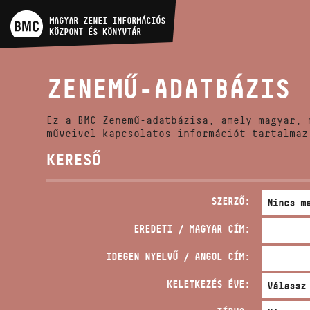
MŰVÉSZADATBÁZIS
MAGYAR ZENEI INFORMÁCIÓS
KÖZPONT ÉS KÖNYVTÁR
ZENEMŰ-ADATBÁZIS
ZENEMŰ-ADATBÁZIS
ZENEI KÖNYVTÁR, ONLINE
KATALÓGUS
Ez a BMC Zenemű-adatbázisa, amely magyar, 
műveivel kapcsolatos információt tartalmaz
KERESŐ
SZERZŐ:
EREDETI / MAGYAR CÍM:
IDEGEN NYELVŰ / ANGOL CÍM:
KELETKEZÉS ÉVE: