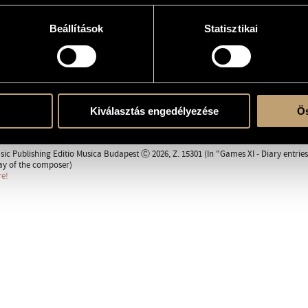
Beállítások
Statisztikai
erre
Kiválasztás engedélyezése
Ös
nent
sic Publishing Editio Musica Budapest Ⓒ 2026, Z. 15301 (In "Games XI - Diary entrie
ay of the composer)
re!