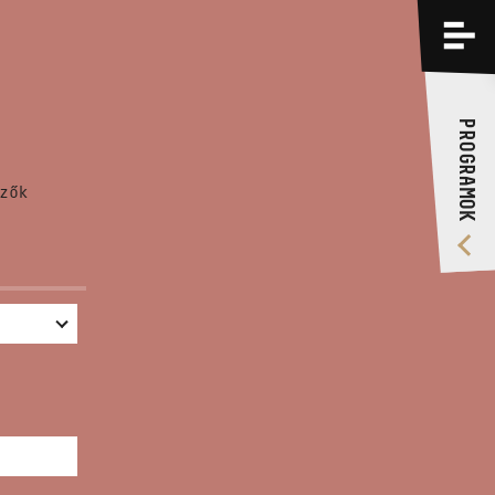
PROGRAMOK
KÉPZÉSEK
PROGRAMOK
RÓLUNK
zők
VIDEÓ GALÉRIA