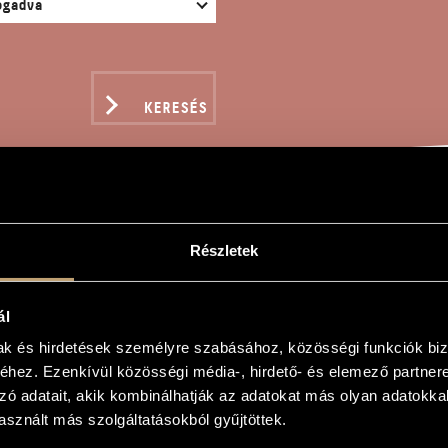
KERESÉS
ÉKOK XI/8 - HOMMAGE 
Részletek
ál
gy
mak és hirdetések személyre szabásához, közösségi funkciók biz
hez. Ezenkívül közösségi média-, hirdető- és elemező partner
 - Hommage à Scherter Judit
zó adatait, akik kombinálhatják az adatokat más olyan adatokka
- Hommage à Scherter Judit
sznált más szolgáltatásokból gyűjtöttek.