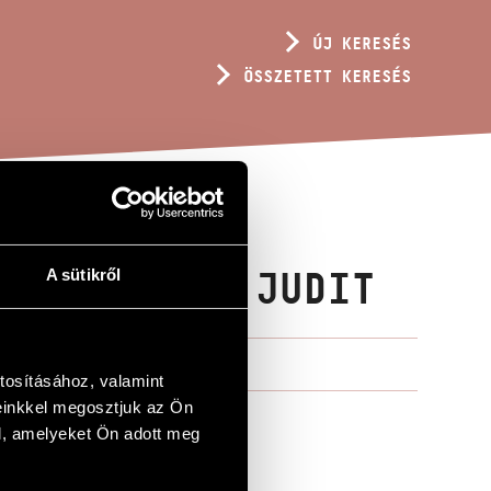
ÚJ KERESÉS
ÖSSZETETT KERESÉS
À SCHERTER JUDIT
A sütikről
tosításához, valamint
einkkel megosztjuk az Ön
l, amelyeket Ön adott meg