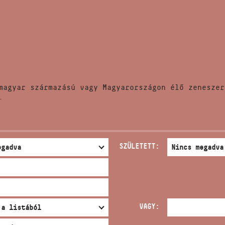
HÍREK
CÍM
VERSENYEK
EMAIL
infokozpont@bmc.hu
KIADVÁNYOK
TELEFON
magyar származású vagy Magyarországon élő zeneszer
KAPCSOLAT
.
NYITVA TARTÁS
SZÜLETETT:
VAGY: