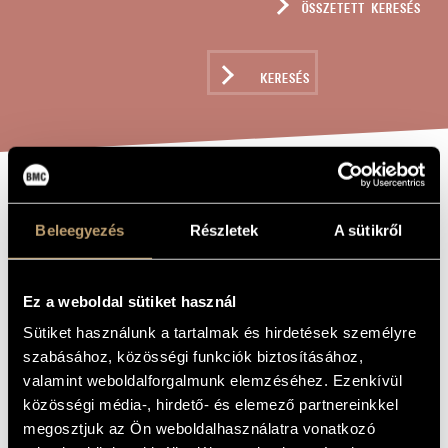
ÖSSZETETT KERESÉS
MŰVÉSZADATBÁZIS
ZENEMŰ-ADATBÁZIS
KERESÉS
ZENEI KÖNYVTÁR, ONLINE KATALÓGUS
13 DARAB KÉT
A MŰ CÍME
Beleegyezés
Részletek
A sütikről
CIMBALOMRA A
JÁTÉKOKBÓL
Ez a weboldal sütiket használ
Sütiket használunk a tartalmak és hirdetések személyre
Kurtág György
ZENESZERZŐ
szabásához, közösségi funkciók biztosításához,
13 darab két cimbalomra a Játékokból
valamint weboldalforgalmunk elemzéséhez. Ezenkívül
EREDETI /
MAGYAR CÍM
közösségi média-, hirdető- és elemező partnereinkkel
13 Pieces for Two Cimbaloms from Játékok (Games)
IDEGEN
megosztjuk az Ön weboldalhasználatra vonatkozó
NYELVŰ /
ANGOL CÍM