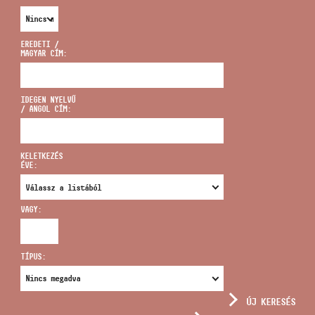
EREDETI /
MAGYAR CÍM:
CÍM
IDEGEN NYELVŰ
/ ANGOL CÍM:
EMAIL
infokozpont@bmc.hu
KELETKEZÉS
ÉVE:
TELEFON
VAGY:
NYITVA TARTÁS
TÍPUS:
ÚJ KERESÉS