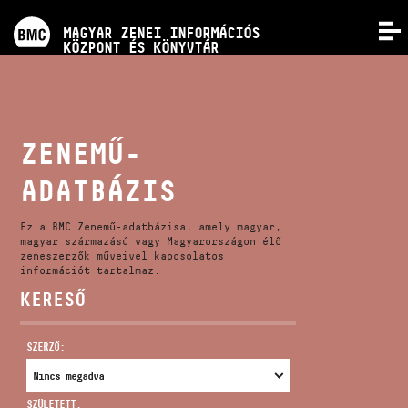
PROGRAMOK
MAGYAR ZENEI INFORMÁCIÓS
MENÜ
KÖZPONT ÉS KÖNYVTÁR
VERSENYEK
KÉPZÉSEK
ZENEMŰ-
ADATBÁZIS
KIADVÁNYOK
Ez a BMC Zenemű-adatbázisa, amely magyar,
RÓLUNK
magyar származású vagy Magyarországon élő
zeneszerzők műveivel kapcsolatos
információt tartalmaz.
KERESŐ
KAPCSOLAT
SZERZŐ:
VIDEÓ GALÉRIA
SZÜLETETT: