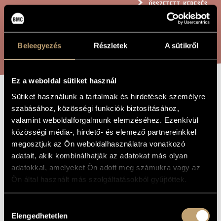
ÖSSZETETT KERESÉS
MŰVÉSZADATBÁZIS
ZENEMŰ-ADATBÁZIS
KERESÉS
Beleegyezés
Részletek
A sütikről
ZENEI KÖNYVTÁR, ONLINE KATALÓGUS
Ez a weboldal sütiket használ
Sütiket használunk a tartalmak és hirdetések személyre
JELEK, JÁTÉKOK
A MŰ CÍME
szabásához, közösségi funkciók biztosításához,
ÉS ÜZENETEK
valamint weboldalforgalmunk elemzéséhez. Ezenkívül
közösségi média-, hirdető- és elemező partnereinkkel
HEGEDŰRE -
megosztjuk az Ön weboldalhasználatra vonatkozó
...HOMMAGE À
adatait, akik kombinálhatják az adatokat más olyan
IRVINE 50
adatokkal, amelyeket Ön adott meg számukra vagy az
Ön által használt más szolgáltatásokból gyűjtöttek.
Kurtág György
ZENESZERZŐ
Hozzájárulás
Elengedhetetlen
kiválasztása
Jelek, játékok és üzenetek hegedűre - ...hommage à Irvine 50
EREDETI /