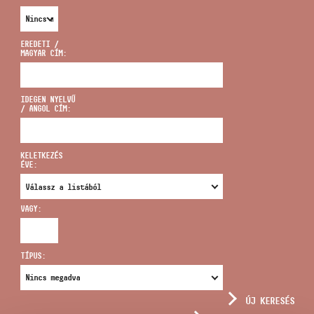
EREDETI /
MAGYAR CÍM:
CÍM
IDEGEN NYELVŰ
/ ANGOL CÍM:
EMAIL
infokozpont@bmc.hu
KELETKEZÉS
ÉVE:
TELEFON
VAGY:
NYITVA TARTÁS
TÍPUS:
ÚJ KERESÉS