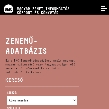
PROGRAMOK
MAGYAR ZENEI INFORMÁCIÓS
MENÜ
KÖZPONT ÉS KÖNYVTÁR
VERSENYEK
KÉPZÉSEK
ZENEMŰ-
ADATBÁZIS
KIADVÁNYOK
Ez a BMC Zenemű-adatbázisa, amely magyar,
RÓLUNK
magyar származású vagy Magyarországon élő
zeneszerzők műveivel kapcsolatos
információt tartalmaz.
KERESŐ
KAPCSOLAT
SZERZŐ:
VIDEÓ GALÉRIA
SZÜLETETT: