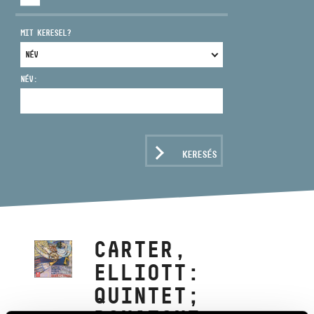
MIT KERESEL?
NÉV:
CÍM
EMAIL
infokozpont@bmc.hu
KERESÉS
TELEFON
NYITVA TARTÁS
CARTER,
ELLIOTT:
QUINTET;