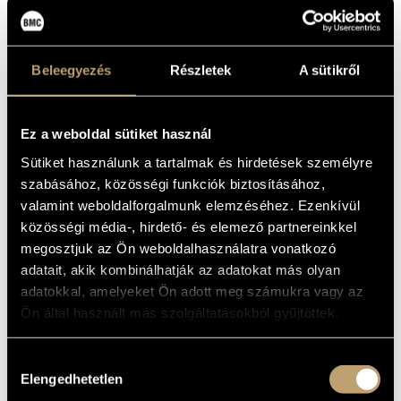
DONATONI,
MŰVÉSZADATBÁZIS
FRANCO: BLOW;
ZENEMŰ-ADATBÁZIS
KURTÁG,
Beleegyezés
Részletek
A sütikről
GYÖRGY:
ZENEI KÖNYVTÁR, ONLINE KATALÓGUS
QUINTETTO;
Ez a weboldal sütiket használ
LIGETI,
Sütiket használunk a tartalmak és hirdetések személyre
GYÖRGY: ZEHN
szabásához, közösségi funkciók biztosításához,
STÜCKE
valamint weboldalforgalmunk elemzéséhez. Ezenkívül
közösségi média-, hirdető- és elemező partnereinkkel
megosztjuk az Ön weboldalhasználatra vonatkozó
Album
adatait, akik kombinálhatják az adatokat más olyan
adatokkal, amelyeket Ön adott meg számukra vagy az
ALAPADATOK
Ön által használt más szolgáltatásokból gyűjtöttek.
Kurtág György
/
Ligeti György
SZERZŐK
Stradivarius
KIADÓ
Hozzájárulás
33304
Elengedhetetlen
KATALÓGUSSZÁMA
kiválasztása
1991