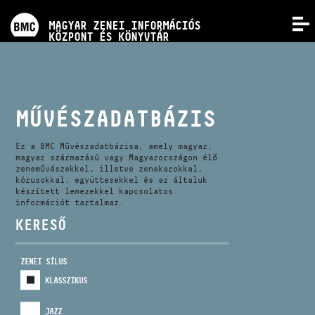
PROGRAMOK
MAGYAR ZENEI INFORMÁCIÓS
MENÜ
KÖZPONT ÉS KÖNYVTÁR
VERSENYEK
KÉPZÉSEK
MŰVÉSZADATBÁZIS
KIADVÁNYOK
Ez a BMC Művészadatbázisa, amely magyar,
magyar származású vagy Magyarországon élő
zeneművészekkel, illetve zenekarokkal,
kórusokkal, együttesekkel és az általuk
RÓLUNK
készített lemezekkel kapcsolatos
információt tartalmaz.
KERESŐ
KAPCSOLAT
ZENEI SÍLUS
VIDEÓ GALÉRIA
KLASSZIKUS
JAZZ