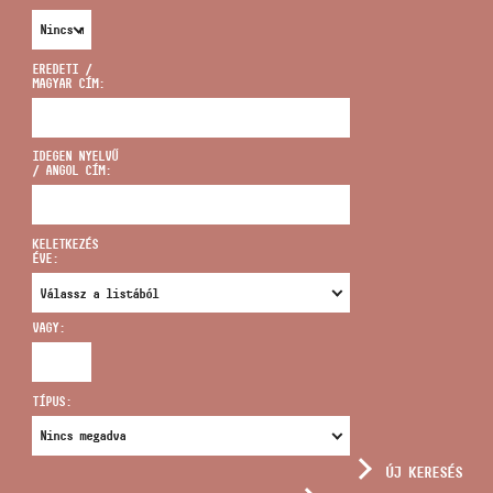
EREDETI /
MAGYAR CÍM:
CÍM
IDEGEN NYELVŰ
/ ANGOL CÍM:
EMAIL
infokozpont@bmc.hu
KELETKEZÉS
ÉVE:
TELEFON
VAGY:
NYITVA TARTÁS
TÍPUS:
ÚJ KERESÉS