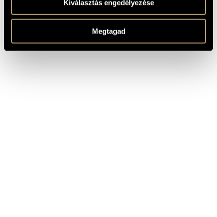
Kiválasztás engedélyezése
Composed: 1975-1979
MEGJEGYZÉSEK,
TOVÁBBI INFO
Játékok (Games) Vol. 1-4 - pedagogical performance pieces -
Megtagad
pedagogical collaborator: Marianne Teöke