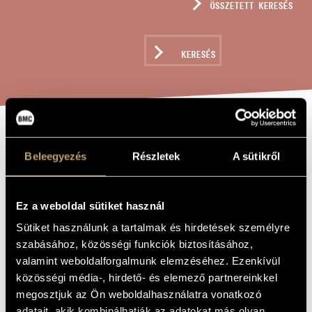
ÖSSZETETT KERESÉS
MŰVÉSZADATBÁZIS
ZENEMŰ-ADATBÁZIS
KERESÉS
ZENEI KÖNYVTÁR, ONLINE KATALÓGUS
JÁTÉKOK III/ 9
A MŰ CÍME
Beleegyezés
Részletek
A sütikről
- TOLLRAJZ,
BÚCSÚZÓUL
Ez a weboldal sütiket használ
SCHAÁR
Sütiket használunk a tartalmak és hirdetések személyre
ERZSÉBETNEK
szabásához, közösségi funkciók biztosításához,
valamint weboldalforgalmunk elemzéséhez. Ezenkívül
közösségi média-, hirdető- és elemező partnereinkkel
Kurtág György
ZENESZERZŐ
megosztjuk az Ön weboldalhasználatra vonatkozó
Játékok III/ 9 - Tollrajz, búcsúzóul Schaár Erzsébetnek
adatait, akik kombinálhatják az adatokat más olyan
EREDETI /