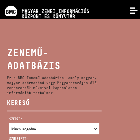
PROGRAMOK
MAGYAR ZENEI INFORMÁCIÓS
MENÜ
KÖZPONT ÉS KÖNYVTÁR
VERSENYEK
KÉPZÉSEK
ZENEMŰ-
ADATBÁZIS
KIADVÁNYOK
Ez a BMC Zenemű-adatbázisa, amely magyar,
RÓLUNK
magyar származású vagy Magyarországon élő
zeneszerzők műveivel kapcsolatos
információt tartalmaz.
KERESŐ
KAPCSOLAT
SZERZŐ:
VIDEÓ GALÉRIA
SZÜLETETT: