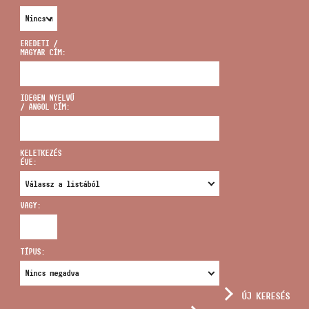
EREDETI /
MAGYAR CÍM:
CÍM
IDEGEN NYELVŰ
/ ANGOL CÍM:
EMAIL
infokozpont@bmc.hu
KELETKEZÉS
ÉVE:
TELEFON
VAGY:
NYITVA TARTÁS
TÍPUS:
ÚJ KERESÉS