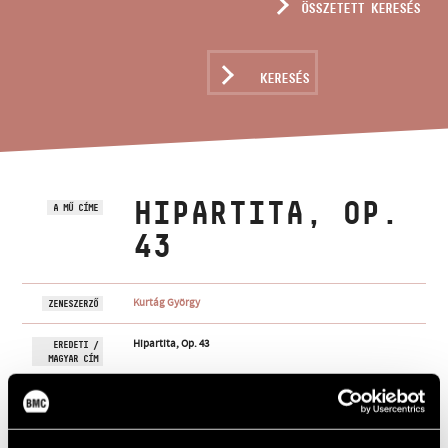
ÖSSZETETT KERESÉS
MŰVÉSZADATBÁZIS
ZENEMŰ-ADATBÁZIS
KERESÉS
ZENEI KÖNYVTÁR, ONLINE KATALÓGUS
HIPARTITA, OP.
A MŰ CÍME
43
Kurtág György
ZENESZERZŐ
Hipartita, Op. 43
EREDETI /
MAGYAR CÍM
Hipartita, Op. 43
IDEGEN
NYELVŰ /
ANGOL CÍM
Hegedű szólóra
ALCÍM