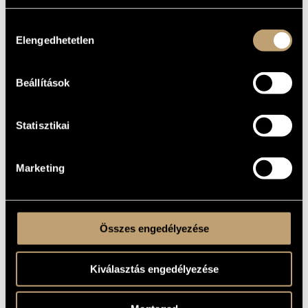
Games I/12A - (five little piano pieces 1-3)
IDEGEN
NYELVŰ /
ANGOL CÍM
Hozzájárulás
Elengedhetetlen
Játékok (Games) Vol. 1-4 is dedicated to the memory of
AJÁNLÁS
kiválasztása
Magda Kardos
1979
A MŰ
KELETKEZÉSI
Beállítások
ÉVE
Szólóhangszerre
TÍPUS
Statisztikai
1
ELŐADÓK
SZÁMA
pf.
ELŐADÓI
Marketing
APPARÁTUS
2 perc
IDŐTARTAM
Editio Musica Budapest © 1979, Z. 8377
KOTTAKIADÓ
Buy here!
Összes engedélyezése
/ FORRÁS
Composed: 1975-1979
MEGJEGYZÉSEK,
TOVÁBBI INFO
Játékok (Games) Vol. 1-4 - pedagogical performance pieces -
Kiválasztás engedélyezése
pedagogical collaborator: Marianne Teöke