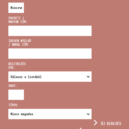
EREDETI /
MAGYAR CÍM:
CÍM
IDEGEN NYELVŰ
/ ANGOL CÍM:
EMAIL
infokozpont@bmc.hu
KELETKEZÉS
ÉVE:
TELEFON
VAGY:
NYITVA TARTÁS
TÍPUS:
ÚJ KERESÉS