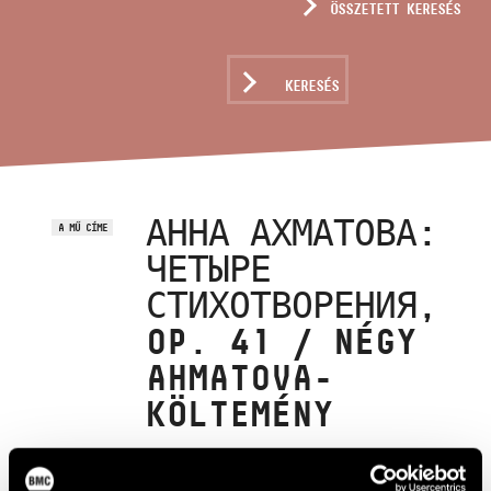
ÖSSZETETT KERESÉS
MŰVÉSZADATBÁZIS
ZENEMŰ-ADATBÁZIS
KERESÉS
ZENEI KÖNYVTÁR, ONLINE KATALÓGUS
АННА АХМАТОВА:
A MŰ CÍME
ЧЕТЫРЕ
СТИХОТВОРЕНИЯ,
OP. 41 / NÉGY
AHMATOVA-
KÖLTEMÉNY
Kurtág György
ZENESZERZŐ