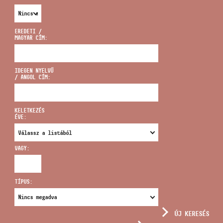
EREDETI /
MAGYAR CÍM:
CÍM
IDEGEN NYELVŰ
/ ANGOL CÍM:
EMAIL
infokozpont@bmc.hu
KELETKEZÉS
ÉVE:
TELEFON
VAGY:
NYITVA TARTÁS
TÍPUS:
ÚJ KERESÉS