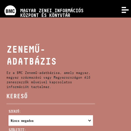
PROGRAMOK
MAGYAR ZENEI INFORMÁCIÓS
MENÜ
KÖZPONT ÉS KÖNYVTÁR
VERSENYEK
KÉPZÉSEK
ZENEMŰ-
ADATBÁZIS
KIADVÁNYOK
Ez a BMC Zenemű-adatbázisa, amely magyar,
RÓLUNK
magyar származású vagy Magyarországon élő
zeneszerzők műveivel kapcsolatos
információt tartalmaz.
KERESŐ
KAPCSOLAT
SZERZŐ:
VIDEÓ GALÉRIA
SZÜLETETT: