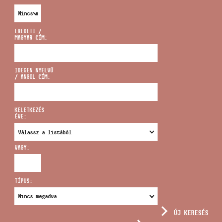
EREDETI /
MAGYAR CÍM:
CÍM
IDEGEN NYELVŰ
/ ANGOL CÍM:
EMAIL
infokozpont@bmc.hu
KELETKEZÉS
ÉVE:
TELEFON
VAGY:
NYITVA TARTÁS
TÍPUS:
ÚJ KERESÉS