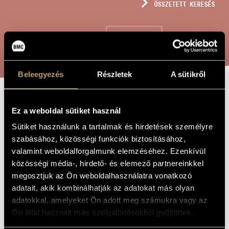
ÖSSZETETT KERESÉS
MŰVÉSZADATBÁZIS
ZENEMŰ-ADATBÁZIS
KERESÉS
ZENEI KÖNYVTÁR, ONLINE KATALÓGUS
Beleegyezés
Részletek
A sütikről
JÁTÉKOK II/19
A MŰ CÍME
Ez a weboldal sütiket használ
- HOMMAGE À
Sütiket használunk a tartalmak és hirdetések személyre
PAPP LACI
szabásához, közösségi funkciók biztosításához,
valamint weboldalforgalmunk elemzéséhez. Ezenkívül
közösségi média-, hirdető- és elemező partnereinkkel
Kurtág György
ZENESZERZŐ
megosztjuk az Ön weboldalhasználatra vonatkozó
adatait, akik kombinálhatják az adatokat más olyan
Játékok II/19 - Hommage à Papp Laci
EREDETI /
adatokkal, amelyeket Ön adott meg számukra vagy az
MAGYAR CÍM
Ön által használt más szolgáltatásokból gyűjtöttek.
Games II/19 - Hommage à Papp Laci
IDEGEN
NYELVŰ /
ANGOL CÍM