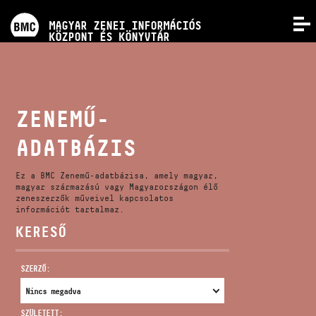
PROGRAMOK
MAGYAR ZENEI INFORMÁCIÓS
MENÜ
KÖZPONT ÉS KÖNYVTÁR
VERSENYEK
KÉPZÉSEK
ZENEMŰ-
ADATBÁZIS
KIADVÁNYOK
Ez a BMC Zenemű-adatbázisa, amely magyar,
RÓLUNK
magyar származású vagy Magyarországon élő
zeneszerzők műveivel kapcsolatos
információt tartalmaz.
KERESŐ
KAPCSOLAT
SZERZŐ:
VIDEÓ GALÉRIA
SZÜLETETT: