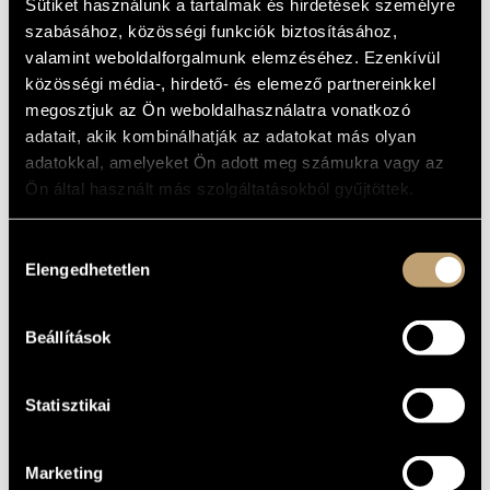
Sütiket használunk a tartalmak és hirdetések személyre
MŰVÉSZADATBÁZIS
Album
szabásához, közösségi funkciók biztosításához,
valamint weboldalforgalmunk elemzéséhez. Ezenkívül
ZENEMŰ-ADATBÁZIS
ALAPADATOK
közösségi média-, hirdető- és elemező partnereinkkel
megosztjuk az Ön weboldalhasználatra vonatkozó
ZENEI KÖNYVTÁR, ONLINE KATALÓGUS
Kurtág György
SZERZŐK
adatait, akik kombinálhatják az adatokat más olyan
BMC Records
KIADÓ
adatokkal, amelyeket Ön adott meg számukra vagy az
BMC CD 123
KATALÓGUSSZÁMA
Ön által használt más szolgáltatásokból gyűjtöttek.
2006
MEGJELENÉS
ÉVE
Hozzájárulás
Részletes adatok
RÉSZLETEK
Elengedhetetlen
kiválasztása
Csalog Gábor
/
Kemenes András
/
Kurtág György
/
Kurtág
KÖZREMŰKÖDŐK
Márta
Beállítások
Ha Neul-Bit, Aliz Asztalos
TOVÁBBI
KÖZREMŰKÖDŐK
Statisztikai
Marketing