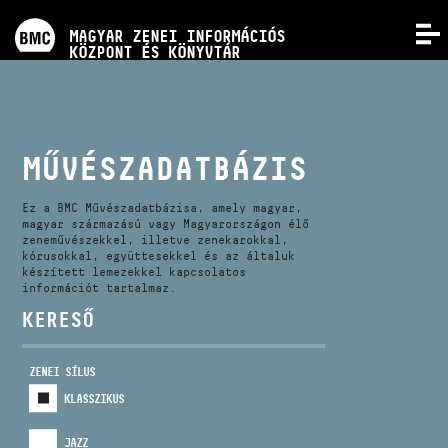
PROGRAMOK
MAGYAR ZENEI INFORMÁCIÓS
MENÜ
KÖZPONT ÉS KÖNYVTÁR
VERSENYEK
KÉPZÉSEK
MŰVÉSZADATBÁZIS
KIADVÁNYOK
Ez a BMC Művészadatbázisa, amely magyar,
magyar származású vagy Magyarországon élő
zeneművészekkel, illetve zenekarokkal,
kórusokkal, együttesekkel és az általuk
RÓLUNK
készített lemezekkel kapcsolatos
információt tartalmaz.
KERESŐ
KAPCSOLAT
ZENEI SÍLUS
VIDEÓ GALÉRIA
KLASSZIKUS
JAZZ