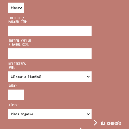
EREDETI /
MAGYAR CÍM:
CÍM
IDEGEN NYELVŰ
/ ANGOL CÍM:
EMAIL
infokozpont@bmc.hu
KELETKEZÉS
ÉVE:
TELEFON
VAGY:
NYITVA TARTÁS
TÍPUS:
ÚJ KERESÉS