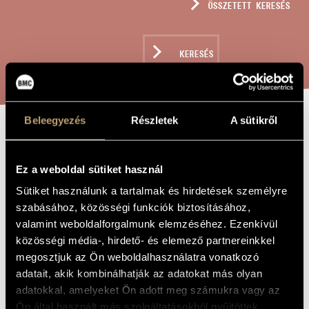
ÖSSZETETT KERESÉS
MŰVÉSZADATBÁZIS
ZENEMŰ-ADATBÁZIS
KERESÉS
ZENEI KÖNYVTÁR, ONLINE KATALÓGUS
Beleegyezés
Részletek
A sütikről
JELEK, JÁTÉKOK
A MŰ CÍME
ÉS ÜZENETEK
Ez a weboldal sütiket használ
MÉLYHEGEDŰRE 7
Sütiket használunk a tartalmak és hirdetések személyre
szabásához, közösségi funkciók biztosításához,
- VAGDALKOZÓS
valamint weboldalforgalmunk elemzéséhez. Ezenkívül
közösségi média-, hirdető- és elemező partnereinkkel
Kurtág György
megosztjuk az Ön weboldalhasználatra vonatkozó
ZENESZERZŐ
adatait, akik kombinálhatják az adatokat más olyan
Jelek, játékok és üzenetek mélyhegedűre 7 - Vagdalkozós
EREDETI /
adatokkal, amelyeket Ön adott meg számukra vagy az
MAGYAR CÍM
Ön által használt más szolgáltatásokból gyűjtöttek.