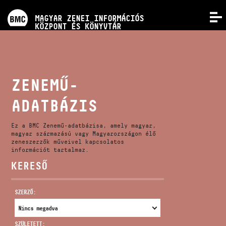
PROGRAMOK
MAGYAR ZENEI INFORMÁCIÓS
MENÜ
KÖZPONT ÉS KÖNYVTÁR
VERSENYEK
KÉPZÉSEK
ZENEMŰ-
ADATBÁZIS
KIADVÁNYOK
Ez a BMC Zenemű-adatbázisa, amely magyar,
RÓLUNK
magyar származású vagy Magyarországon élő
zeneszerzők műveivel kapcsolatos
információt tartalmaz.
KERESŐ
KAPCSOLAT
SZERZŐ:
VIDEÓ GALÉRIA
SZÜLETETT: