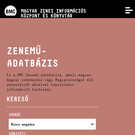
PROGRAMOK
MAGYAR ZENEI INFORMÁCIÓS
MENÜ
KÖZPONT ÉS KÖNYVTÁR
VERSENYEK
KÉPZÉSEK
ZENEMŰ-
ADATBÁZIS
KIADVÁNYOK
Ez a BMC Zenemű-adatbázisa, amely magyar,
RÓLUNK
magyar származású vagy Magyarországon élő
zeneszerzők műveivel kapcsolatos
információt tartalmaz.
KERESŐ
KAPCSOLAT
SZERZŐ:
VIDEÓ GALÉRIA
SZÜLETETT: