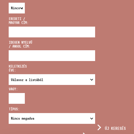
EREDETI /
MAGYAR CÍM:
CÍM
IDEGEN NYELVŰ
/ ANGOL CÍM:
EMAIL
infokozpont@bmc.hu
KELETKEZÉS
ÉVE:
TELEFON
VAGY:
NYITVA TARTÁS
TÍPUS:
ÚJ KERESÉS