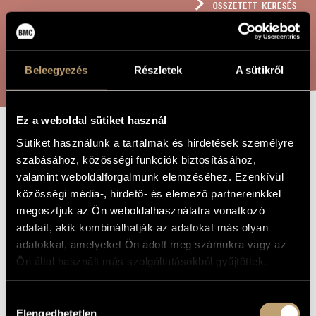
ÖSSZETETT KERESÉS
MŰVÉSZADATBÁZIS
ZENEMŰ-ADATBÁZIS
KERESÉS
Beleegyezés
Részletek
A sütikről
ZENEI KÖNYVTÁR, ONLINE KATALÓGUS
Ez a weboldal sütiket használ
JELEK, JÁTÉKOK
Sütiket használunk a tartalmak és hirdetések személyre
A MŰ CÍME
szabásához, közösségi funkciók biztosításához,
ÉS ÜZENETEK
valamint weboldalforgalmunk elemzéséhez. Ezenkívül
VONÓSDUÓRA -
közösségi média-, hirdető- és elemező partnereinkkel
megosztjuk az Ön weboldalhasználatra vonatkozó
EINE BLUME FÜR
adatait, akik kombinálhatják az adatokat más olyan
TABEA...
adatokkal, amelyeket Ön adott meg számukra vagy az
Ön által használt más szolgáltatásokból gyűjtöttek.
Kurtág György
ZENESZERZŐ
Hozzájárulás
Jelek, játékok és üzenetek vonósduóra - Eine Blume für
Elengedhetetlen
EREDETI /