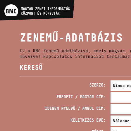
MŰVÉSZADATBÁZIS
MAGYAR ZENEI INFORMÁCIÓS
KÖZPONT ÉS KÖNYVTÁR
ZENEMŰ-ADATBÁZIS
ZENEMŰ-ADATBÁZIS
ZENEI KÖNYVTÁR, ONLINE
KATALÓGUS
Ez a BMC Zenemű-adatbázisa, amely magyar, 
műveivel kapcsolatos információt tartalmaz
KERESŐ
SZERZŐ:
EREDETI / MAGYAR CÍM:
IDEGEN NYELVŰ / ANGOL CÍM:
KELETKEZÉS ÉVE: