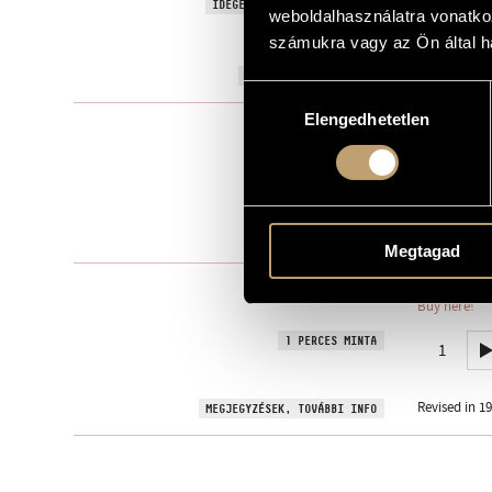
Signs, Games
IDEGEN NYELVŰ / ANGOL CÍM
weboldalhasználatra vonatko
Judit Horvát
AJÁNLÁS
számukra vagy az Ön által ha
1987
A MŰ KELETKEZÉSI ÉVE
Hozzájárulás
Elengedhetetlen
kiválasztása
Szólóhangsz
TÍPUS
1
ELŐADÓK SZÁMA
vla.
ELŐADÓI APPARÁTUS
1 perc
IDŐTARTAM
Megtagad
Editio Music
KOTTAKIADÓ / FORRÁS
Buy here!
1 PERCES MINTA
1
Revised in 19
MEGJEGYZÉSEK, TOVÁBBI INFO