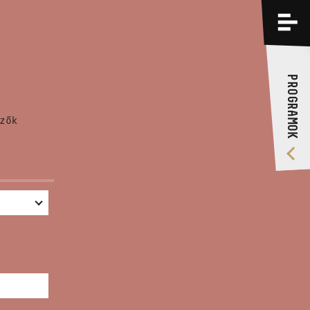
PROGRAMOK
KÉPZÉSEK
PROGRAMOK
RÓLUNK
zők
VIDEÓ GALÉRIA