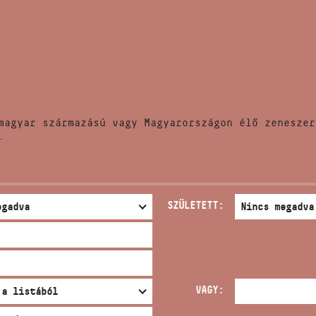
HÍREK
CÍM
VERSENYEK
EMAIL
infokozpont@bmc.hu
KIADVÁNYOK
TELEFON
magyar származású vagy Magyarországon élő zeneszer
KAPCSOLAT
.
NYITVA TARTÁS
SZÜLETETT:
VAGY: