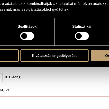
 and Messages for Viola 9 - H.J.-song
zó adatait, akik kombinálhatják az adatokat más olyan adatokka
h
sznált más szolgáltatásokból gyűjtöttek.
Beállítások
Statisztikai
erre
Kiválasztás engedélyezése
Ös
a Budapest © 2005, Z. 14 221
H.J.-song
94, 1998