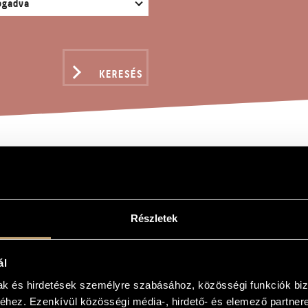
KERESÉS
EK, JÁTÉKOK ÉS ÜZENE
 H.J.-NÓTA
Részletek
gy
ál
mak és hirdetések személyre szabásához, közösségi funkciók biz
ok és üzenetek mélyhegedűre 9 - H.J.-nóta
hez. Ezenkívül közösségi média-, hirdető- és elemező partner