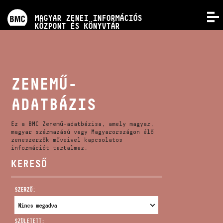
PROGRAMOK
MAGYAR ZENEI INFORMÁCIÓS
MENÜ
KÖZPONT ÉS KÖNYVTÁR
VERSENYEK
KÉPZÉSEK
ZENEMŰ-
ADATBÁZIS
KIADVÁNYOK
Ez a BMC Zenemű-adatbázisa, amely magyar,
RÓLUNK
magyar származású vagy Magyarországon élő
zeneszerzők műveivel kapcsolatos
információt tartalmaz.
KERESŐ
KAPCSOLAT
SZERZŐ:
VIDEÓ GALÉRIA
SZÜLETETT: