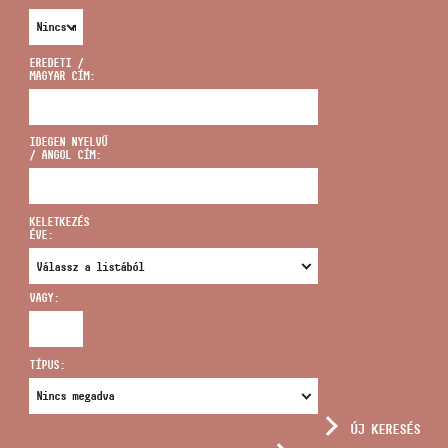
EREDETI /
MAGYAR CÍM:
CÍM
IDEGEN NYELVŰ
/ ANGOL CÍM:
EMAIL
infokozpont@bmc.hu
KELETKEZÉS
ÉVE:
TELEFON
VAGY:
NYITVA TARTÁS
TÍPUS:
ÚJ KERESÉS