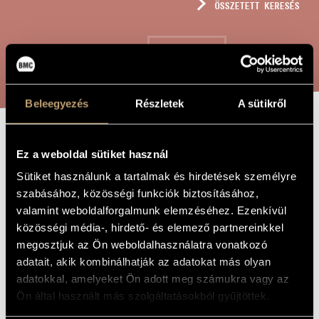
ÖSSZETETT KERESÉS
MŰVÉSZADATBÁZIS
ZENEMŰ-ADATBÁZIS
KERESÉS
ZENEI KÖNYVTÁR, ONLINE KATALÓGUS
Beleegyezés
Részletek
A sütikről
JÁTÉKOK I/15A
A MŰ CÍME
Ez a weboldal sütiket használ
- HANG ÉS
Sütiket használunk a tartalmak és hirdetések személyre
GOMBÓC (2)
szabásához, közösségi funkciók biztosításához,
valamint weboldalforgalmunk elemzéséhez. Ezenkívül
közösségi média-, hirdető- és elemező partnereinkkel
Kurtág György
ZENESZERZŐ
megosztjuk az Ön weboldalhasználatra vonatkozó
adatait, akik kombinálhatják az adatokat más olyan
Játékok I/15A - Hang és gombóc (2)
EREDETI /
adatokkal, amelyeket Ön adott meg számukra vagy az
MAGYAR CÍM
Ön által használt más szolgáltatásokból gyűjtöttek.
Games I/15A - Sound and Sound-ball (2)
IDEGEN
NYELVŰ /
ANGOL CÍM