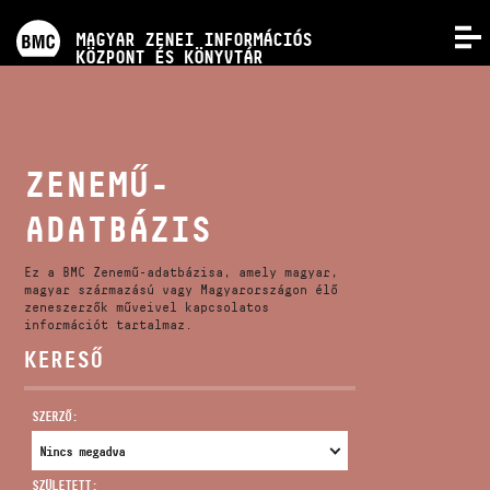
PROGRAMOK
MAGYAR ZENEI INFORMÁCIÓS
MENÜ
KÖZPONT ÉS KÖNYVTÁR
VERSENYEK
KÉPZÉSEK
ZENEMŰ-
ADATBÁZIS
KIADVÁNYOK
Ez a BMC Zenemű-adatbázisa, amely magyar,
RÓLUNK
magyar származású vagy Magyarországon élő
zeneszerzők műveivel kapcsolatos
információt tartalmaz.
KERESŐ
KAPCSOLAT
SZERZŐ:
VIDEÓ GALÉRIA
SZÜLETETT: