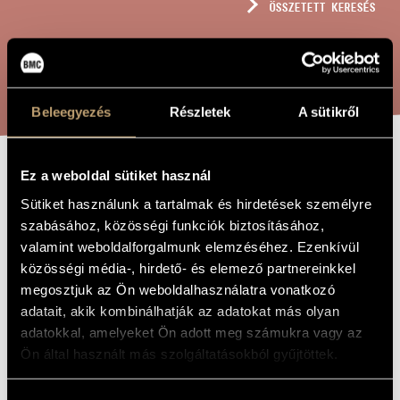
ÖSSZETETT KERESÉS
MŰVÉSZADATBÁZIS
ZENEMŰ-ADATBÁZIS
KERESÉS
ZENEI KÖNYVTÁR, ONLINE KATALÓGUS
Beleegyezés
Részletek
A sütikről
Ez a weboldal sütiket használ
JÁTÉKOK XI/11
A MŰ CÍME
Sütiket használunk a tartalmak és hirdetések személyre
...FÜR IHRE
szabásához, közösségi funkciók biztosításához,
GENESUNG...
valamint weboldalforgalmunk elemzéséhez. Ezenkívül
közösségi média-, hirdető- és elemező partnereinkkel
megosztjuk az Ön weboldalhasználatra vonatkozó
Kurtág György
ZENESZERZŐ
adatait, akik kombinálhatják az adatokat más olyan
adatokkal, amelyeket Ön adott meg számukra vagy az
Játékok XI/11 ...für ihre Genesung...
EREDETI /
MAGYAR CÍM
Ön által használt más szolgáltatásokból gyűjtöttek.
Games XI/11 ...für ihre Genesung...
IDEGEN
NYELVŰ /
ANGOL CÍM