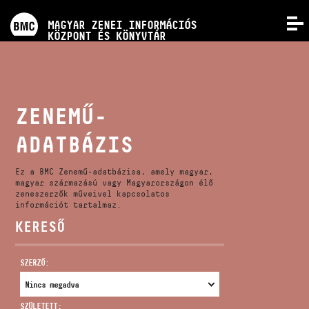
PROGRAMOK
MAGYAR ZENEI INFORMÁCIÓS
MENÜ
KÖZPONT ÉS KÖNYVTÁR
VERSENYEK
KÉPZÉSEK
ZENEMŰ-
ADATBÁZIS
KIADVÁNYOK
Ez a BMC Zenemű-adatbázisa, amely magyar,
RÓLUNK
magyar származású vagy Magyarországon élő
zeneszerzők műveivel kapcsolatos
információt tartalmaz.
KERESŐ
KAPCSOLAT
SZERZŐ:
VIDEÓ GALÉRIA
SZÜLETETT: