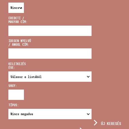
EREDETI /
MAGYAR CÍM:
CÍM
IDEGEN NYELVŰ
/ ANGOL CÍM:
EMAIL
infokozpont@bmc.hu
KELETKEZÉS
ÉVE:
TELEFON
VAGY:
NYITVA TARTÁS
TÍPUS:
ÚJ KERESÉS