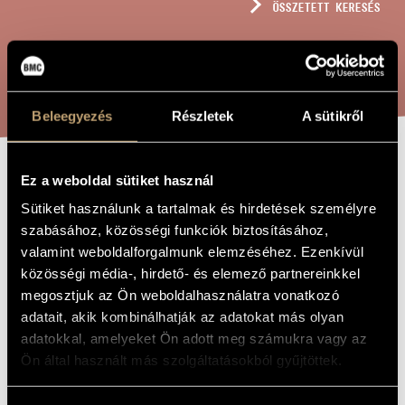
ÖSSZETETT KERESÉS
MŰVÉSZADATBÁZIS
ZENEMŰ-ADATBÁZIS
KERESÉS
ZENEI KÖNYVTÁR, ONLINE KATALÓGUS
Beleegyezés
Részletek
A sütikről
Ez a weboldal sütiket használ
JÁTÉKOK V/16 -
A MŰ CÍME
Sütiket használunk a tartalmak és hirdetések személyre
MÁNDY MARGIT
szabásához, közösségi funkciók biztosításához,
HARANGJAI
valamint weboldalforgalmunk elemzéséhez. Ezenkívül
közösségi média-, hirdető- és elemező partnereinkkel
megosztjuk az Ön weboldalhasználatra vonatkozó
Kurtág György
ZENESZERZŐ
adatait, akik kombinálhatják az adatokat más olyan
adatokkal, amelyeket Ön adott meg számukra vagy az
Játékok V/16 - Mándy Margit harangjai
EREDETI /
MAGYAR CÍM
Ön által használt más szolgáltatásokból gyűjtöttek.
Games V/16 - Bells for Margit Mándy
IDEGEN
NYELVŰ /
ANGOL CÍM