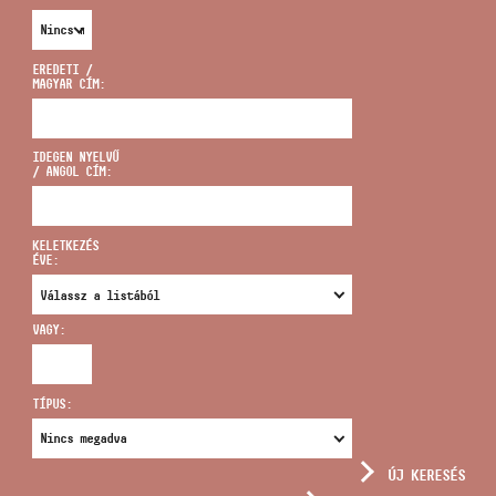
EREDETI /
MAGYAR CÍM:
CÍM
IDEGEN NYELVŰ
/ ANGOL CÍM:
EMAIL
infokozpont@bmc.hu
KELETKEZÉS
ÉVE:
TELEFON
VAGY:
NYITVA TARTÁS
TÍPUS:
ÚJ KERESÉS