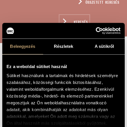
ÖSSZETETT KERESÉS
MŰVÉSZADATBÁZIS
ZENEMŰ-ADATBÁZIS
KERESÉS
ZENEI KÖNYVTÁR, ONLINE KATALÓGUS
Beleegyezés
Részletek
A sütikről
JÁTÉKOK VII/ 9
A MŰ CÍME
Ez a weboldal sütiket használ
- AUS DER
Sütiket használunk a tartalmak és hirdetések személyre
FERNE IV
szabásához, közösségi funkciók biztosításához,
(HOMMAGE À
valamint weboldalforgalmunk elemzéséhez. Ezenkívül
ALFRED SCHLEE
közösségi média-, hirdető- és elemező partnereinkkel
megosztjuk az Ön weboldalhasználatra vonatkozó
95)
adatait, akik kombinálhatják az adatokat más olyan
adatokkal, amelyeket Ön adott meg számukra vagy az
Ön által használt más szolgáltatásokból gyűjtöttek.
Kurtág György
ZENESZERZŐ