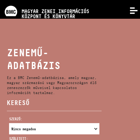
PROGRAMOK
MAGYAR ZENEI INFORMÁCIÓS
MENÜ
KÖZPONT ÉS KÖNYVTÁR
VERSENYEK
KÉPZÉSEK
ZENEMŰ-
ADATBÁZIS
KIADVÁNYOK
Ez a BMC Zenemű-adatbázisa, amely magyar,
RÓLUNK
magyar származású vagy Magyarországon élő
zeneszerzők műveivel kapcsolatos
információt tartalmaz.
KERESŐ
KAPCSOLAT
SZERZŐ:
VIDEÓ GALÉRIA
SZÜLETETT: