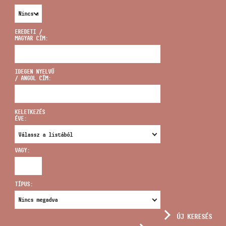
EREDETI /
MAGYAR CÍM:
CÍM
IDEGEN NYELVŰ
/ ANGOL CÍM:
EMAIL
infokozpont@bmc.hu
KELETKEZÉS
ÉVE:
TELEFON
VAGY:
NYITVA TARTÁS
TÍPUS:
ÚJ KERESÉS