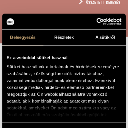
ÖSSZETETT KERESÉS
MŰVÉSZADATBÁZIS
ZENEMŰ-ADATBÁZIS
KERESÉS
ZENEI KÖNYVTÁR, ONLINE KATALÓGUS
Beleegyezés
Részletek
A sütikről
Ez a weboldal sütiket használ
JÁTÉKOK VI/40
A MŰ CÍME
Sütiket használunk a tartalmak és hirdetések személyre
- DR. NÁDOR
szabásához, közösségi funkciók biztosításához,
GYÖRGY, VERŐCE
valamint weboldalforgalmunk elemzéséhez. Ezenkívül
GYÓGYÍTÓJA
közösségi média-, hirdető- és elemező partnereinkkel
megosztjuk az Ön weboldalhasználatra vonatkozó
adatait, akik kombinálhatják az adatokat más olyan
Kurtág György
ZENESZERZŐ
adatokkal, amelyeket Ön adott meg számukra vagy az
Ön által használt más szolgáltatásokból gyűjtöttek.
Játékok VI/40 - Dr. Nádor György, Verőce gyógyítója
EREDETI /
MAGYAR CÍM