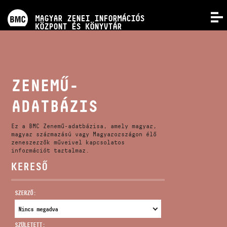
PROGRAMOK
MAGYAR ZENEI INFORMÁCIÓS
MENÜ
KÖZPONT ÉS KÖNYVTÁR
VERSENYEK
KÉPZÉSEK
ZENEMŰ-
ADATBÁZIS
KIADVÁNYOK
Ez a BMC Zenemű-adatbázisa, amely magyar,
RÓLUNK
magyar származású vagy Magyarországon élő
zeneszerzők műveivel kapcsolatos
információt tartalmaz.
KERESŐ
KAPCSOLAT
SZERZŐ:
VIDEÓ GALÉRIA
SZÜLETETT: