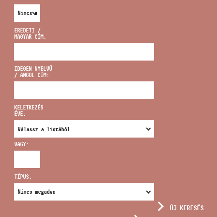
EREDETI /
MAGYAR CÍM:
CÍM
IDEGEN NYELVŰ
/ ANGOL CÍM:
EMAIL
infokozpont@bmc.hu
KELETKEZÉS
ÉVE:
TELEFON
VAGY:
NYITVA TARTÁS
TÍPUS:
ÚJ KERESÉS