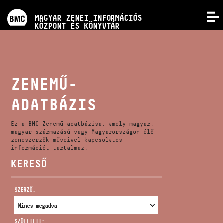
PROGRAMOK
MAGYAR ZENEI INFORMÁCIÓS
MENÜ
KÖZPONT ÉS KÖNYVTÁR
VERSENYEK
KÉPZÉSEK
ZENEMŰ-
ADATBÁZIS
KIADVÁNYOK
Ez a BMC Zenemű-adatbázisa, amely magyar,
RÓLUNK
magyar származású vagy Magyarországon élő
zeneszerzők műveivel kapcsolatos
információt tartalmaz.
KERESŐ
KAPCSOLAT
SZERZŐ:
VIDEÓ GALÉRIA
SZÜLETETT: