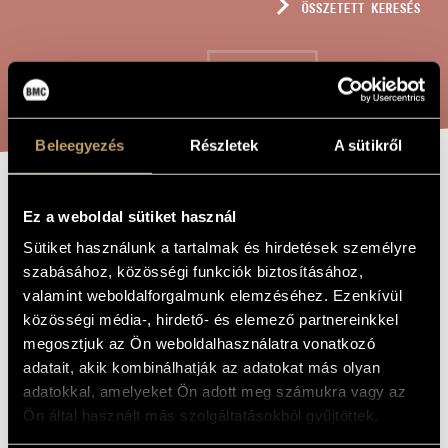
ÖSSZETETT KERESÉS
MŰVÉSZADATBÁZIS
ZENEMŰ-ADATBÁZIS
KERESÉS
ZENEI KÖNYVTÁR, ONLINE KATALÓGUS
Beleegyezés
Részletek
A sütikről
JÁTÉKOK I/14B
A MŰ CÍME
Ez a weboldal sütiket használ
- VIRÁG AZ
Sütiket használunk a tartalmak és hirdetések személyre
EMBER... (3)
szabásához, közösségi funkciók biztosításához,
valamint weboldalforgalmunk elemzéséhez. Ezenkívül
közösségi média-, hirdető- és elemező partnereinkkel
Kurtág György
ZENESZERZŐ
megosztjuk az Ön weboldalhasználatra vonatkozó
adatait, akik kombinálhatják az adatokat más olyan
Játékok I/14B - Virág az ember... (3)
EREDETI /
adatokkal, amelyeket Ön adott meg számukra vagy az
MAGYAR CÍM
Ön által használt más szolgáltatásokból gyűjtöttek.
Games I/14B - Flowers We Are... (3)
IDEGEN
NYELVŰ /
ANGOL CÍM