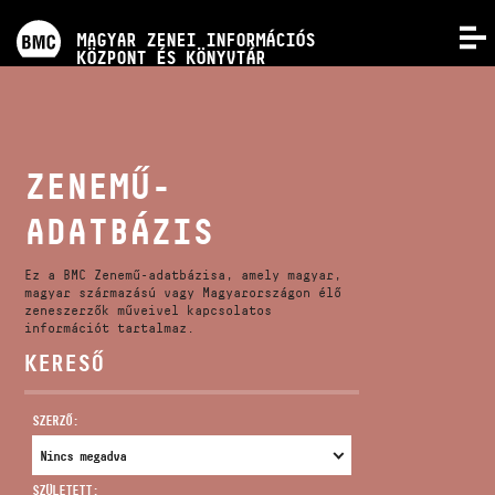
PROGRAMOK
MAGYAR ZENEI INFORMÁCIÓS
MENÜ
KÖZPONT ÉS KÖNYVTÁR
VERSENYEK
KÉPZÉSEK
ZENEMŰ-
ADATBÁZIS
KIADVÁNYOK
Ez a BMC Zenemű-adatbázisa, amely magyar,
RÓLUNK
magyar származású vagy Magyarországon élő
zeneszerzők műveivel kapcsolatos
információt tartalmaz.
KERESŐ
KAPCSOLAT
SZERZŐ:
VIDEÓ GALÉRIA
SZÜLETETT: