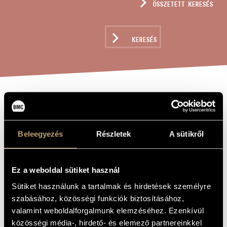
ÖSSZETETT KERESÉS
MŰVÉSZADATBÁZIS
ZENEMŰ-ADATBÁZIS
KERESÉS
ZENEI KÖNYVTÁR, ONLINE KATALÓGUS
JÁTÉKOK V/19 -
A MŰ CÍME
NÉHÁNY FŰSZÁL
Beleegyezés
Részletek
A sütikről
MARTYN KLÁRA
EMLÉKEZETÉRE
Ez a weboldal sütiket használ
Sütiket használunk a tartalmak és hirdetések személyre
Kurtág György
ZENESZERZŐ
szabásához, közösségi funkciók biztosításához,
Játékok V/19 - Néhány fűszál Martyn Klára emlékezetére
EREDETI /
valamint weboldalforgalmunk elemzéséhez. Ezenkívül
MAGYAR CÍM
közösségi média-, hirdető- és elemező partnereinkkel