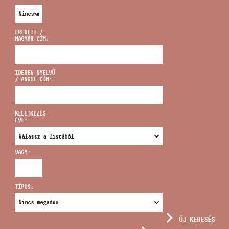
EREDETI /
MAGYAR CÍM:
CÍM
IDEGEN NYELVŰ
/ ANGOL CÍM:
EMAIL
infokozpont@bmc.hu
KELETKEZÉS
ÉVE:
TELEFON
VAGY:
NYITVA TARTÁS
TÍPUS:
ÚJ KERESÉS