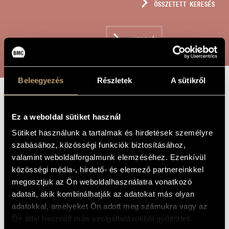
ÖSSZETETT KERESÉS
MŰVÉSZADATBÁZIS
ZENEMŰ-ADATBÁZIS
KERESÉS
ZENEI KÖNYVTÁR, ONLINE KATALÓGUS
Beleegyezés
Részletek
A sütikről
JÁTÉKOK ÉS
A MŰ CÍME
Ez a weboldal sütiket használ
ÜZENETEK
Sütiket használunk a tartalmak és hirdetések személyre
FAGOTTRA /
szabásához, közösségi funkciók biztosításához,
KONTRAFAGOTTRA
valamint weboldalforgalmunk elemzéséhez. Ezenkívül
közösségi média-, hirdető- és elemező partnereinkkel
- SCHATTEN /
megosztjuk az Ön weboldalhasználatra vonatkozó
ÁRNYAK
adatait, akik kombinálhatják az adatokat más olyan
adatokkal, amelyeket Ön adott meg számukra vagy az
Ön által használt más szolgáltatásokból gyűjtöttek.
Kurtág György
ZENESZERZŐ