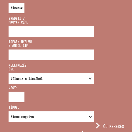
EREDETI /
MAGYAR CÍM:
CÍM
IDEGEN NYELVŰ
/ ANGOL CÍM:
EMAIL
infokozpont@bmc.hu
KELETKEZÉS
ÉVE:
TELEFON
VAGY:
NYITVA TARTÁS
TÍPUS:
ÚJ KERESÉS