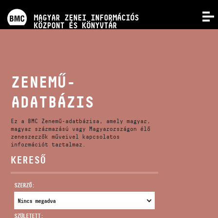
PROGRAMOK
MAGYAR ZENEI INFORMÁCIÓS
MENÜ
KÖZPONT ÉS KÖNYVTÁR
VERSENYEK
KÉPZÉSEK
ZENEMŰ-
ADATBÁZIS
KIADVÁNYOK
Ez a BMC Zenemű-adatbázisa, amely magyar,
RÓLUNK
magyar származású vagy Magyarországon élő
zeneszerzők műveivel kapcsolatos
információt tartalmaz.
KERESŐ
KAPCSOLAT
SZERZŐ:
VIDEÓ GALÉRIA
SZÜLETETT: