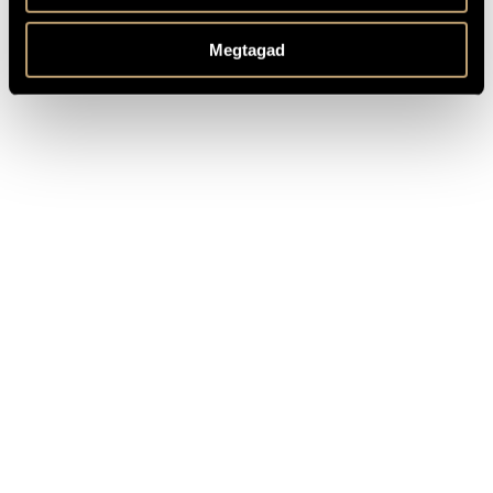
Játékok (Games) Vol. 5-8 - diary entries and personal
MEGJEGYZÉSEK,
messages
TOVÁBBI INFO
Megtagad