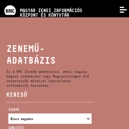
PROGRAMOK
MAGYAR ZENEI INFORMÁCIÓS
MENÜ
KÖZPONT ÉS KÖNYVTÁR
VERSENYEK
KÉPZÉSEK
ZENEMŰ-
ADATBÁZIS
KIADVÁNYOK
Ez a BMC Zenemű-adatbázisa, amely magyar,
RÓLUNK
magyar származású vagy Magyarországon élő
zeneszerzők műveivel kapcsolatos
információt tartalmaz.
KERESŐ
KAPCSOLAT
SZERZŐ:
VIDEÓ GALÉRIA
SZÜLETETT: