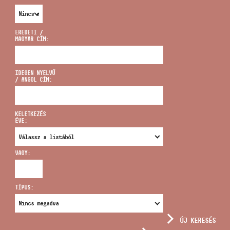
EREDETI /
MAGYAR CÍM:
CÍM
IDEGEN NYELVŰ
/ ANGOL CÍM:
EMAIL
infokozpont@bmc.hu
KELETKEZÉS
ÉVE:
TELEFON
VAGY:
NYITVA TARTÁS
TÍPUS:
ÚJ KERESÉS