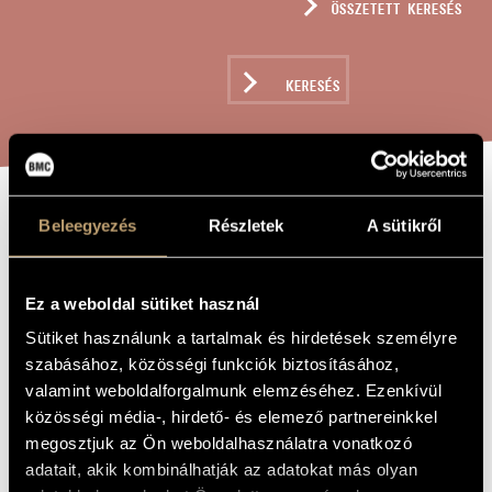
ÖSSZETETT KERESÉS
MŰVÉSZADATBÁZIS
ZENEMŰ-ADATBÁZIS
KERESÉS
ZENEI KÖNYVTÁR, ONLINE KATALÓGUS
JÁTÉKOK
Beleegyezés
Részletek
A sütikről
A MŰ CÍME
VIII/12 -
VIRÁG AZ
Ez a weboldal sütiket használ
EMBER... -
Sütiket használunk a tartalmak és hirdetések személyre
szabásához, közösségi funkciók biztosításához,
MIJAKÓNAK
valamint weboldalforgalmunk elemzéséhez. Ezenkívül
(ALIO MODO)
közösségi média-, hirdető- és elemező partnereinkkel
(NÉGY KÉZRE)
megosztjuk az Ön weboldalhasználatra vonatkozó
adatait, akik kombinálhatják az adatokat más olyan