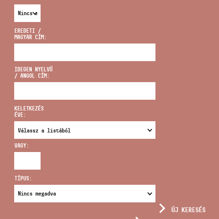
EREDETI /
MAGYAR CÍM:
CÍM
IDEGEN NYELVŰ
/ ANGOL CÍM:
EMAIL
infokozpont@bmc.hu
KELETKEZÉS
ÉVE:
TELEFON
VAGY:
NYITVA TARTÁS
TÍPUS:
ÚJ KERESÉS