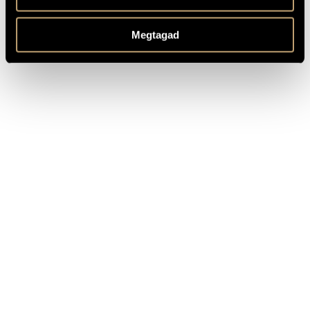
Játékok (Games) Vol. 5-8 - diary entries and personal
MEGJEGYZÉSEK,
messages
TOVÁBBI INFO
Megtagad