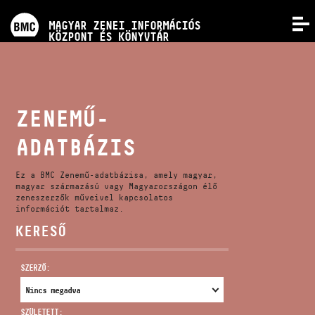
PROGRAMOK
MAGYAR ZENEI INFORMÁCIÓS
MENÜ
KÖZPONT ÉS KÖNYVTÁR
VERSENYEK
KÉPZÉSEK
ZENEMŰ-
ADATBÁZIS
KIADVÁNYOK
Ez a BMC Zenemű-adatbázisa, amely magyar,
RÓLUNK
magyar származású vagy Magyarországon élő
zeneszerzők műveivel kapcsolatos
információt tartalmaz.
KERESŐ
KAPCSOLAT
SZERZŐ:
VIDEÓ GALÉRIA
SZÜLETETT: