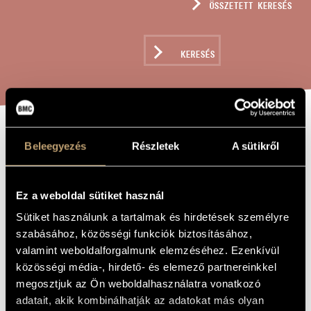
ÖSSZETETT KERESÉS
MŰVÉSZADATBÁZIS
ZENEMŰ-ADATBÁZIS
KERESÉS
ZENEI KÖNYVTÁR, ONLINE KATALÓGUS
JÁTÉKOK VII/19
Beleegyezés
Részletek
A sütikről
A MŰ CÍME
- ...DE MÁR
ELFELEJTETTEM...
Ez a weboldal sütiket használ
(HOMMAGE À
Sütiket használunk a tartalmak és hirdetések személyre
ROZSNYAI
szabásához, közösségi funkciók biztosításához,
valamint weboldalforgalmunk elemzéséhez. Ezenkívül
MÁRIA)
közösségi média-, hirdető- és elemező partnereinkkel
megosztjuk az Ön weboldalhasználatra vonatkozó
adatait, akik kombinálhatják az adatokat más olyan
Kurtág György
ZENESZERZŐ