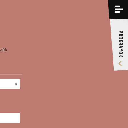
PROGRAMOK
KÉPZÉSEK
PROGRAMOK
RÓLUNK
zők
VIDEÓ GALÉRIA