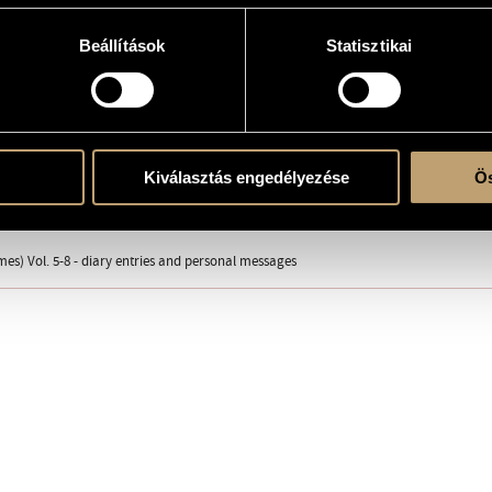
Beállítások
Statisztikai
erre
Kiválasztás engedélyezése
Ös
a Budapest © 1997, Z. 14 002
es) Vol. 5-8 - diary entries and personal messages