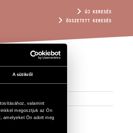
ÚJ KERESÉS
ÖSSZETETT KERESÉS
A sütikről
tosításához, valamint
einkkel megosztjuk az Ön
l, amelyeket Ön adott meg