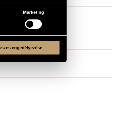
Marketing
szes engedélyezése