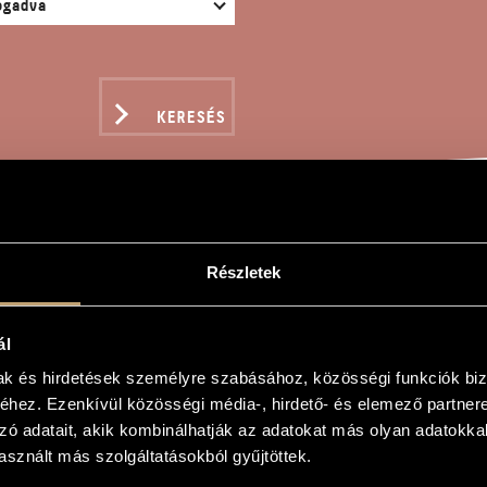
KERESÉS
ÉKOK V/14 - JUBILATE
Részletek
ál
gy
mak és hirdetések személyre szabásához, közösségi funkciók biz
hez. Ezenkívül közösségi média-, hirdető- és elemező partner
- Jubilate
zó adatait, akik kombinálhatják az adatokat más olyan adatokka
 Jubilate
sznált más szolgáltatásokból gyűjtöttek.