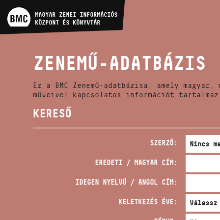
MŰVÉSZADATBÁZIS
MAGYAR ZENEI INFORMÁCIÓS
KÖZPONT ÉS KÖNYVTÁR
ZENEMŰ-ADATBÁZIS
ZENEMŰ-ADATBÁZIS
ZENEI KÖNYVTÁR, ONLINE
KATALÓGUS
Ez a BMC Zenemű-adatbázisa, amely magyar, 
műveivel kapcsolatos információt tartalmaz
KERESŐ
SZERZŐ:
EREDETI / MAGYAR CÍM:
IDEGEN NYELVŰ / ANGOL CÍM:
KELETKEZÉS ÉVE: