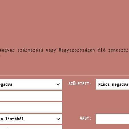
HÍREK
CÍM
VERSENYEK
EMAIL
infokozpont@bmc.hu
KIADVÁNYOK
TELEFON
magyar származású vagy Magyarországon élő zeneszer
KAPCSOLAT
.
NYITVA TARTÁS
SZÜLETETT:
VAGY: