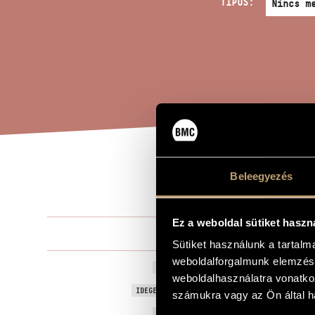
TÍPUS:
JÁT
Beleegyezés
A MŰ CÍME
Ez a weboldal sütiket haszn
Kurtág Györ
ZENESZERZŐ
Sütiket használunk a tartal
weboldalforgalmunk elemzésé
Játékok V/14 
EREDETI / MAGYAR CÍM
weboldalhasználatra vonatko
Games V/14 -
IDEGEN NYELVŰ / ANGOL CÍM
számukra vagy az Ön által ha
1981
A MŰ KELETKEZÉSI ÉVE