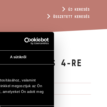
ÚJ KERESÉS
ÖSSZETETT KERESÉS
A sütikről
CSKA JÚLIUS 4-RE
tosításához, valamint
einkkel megosztjuk az Ön
l, amelyeket Ön adott meg