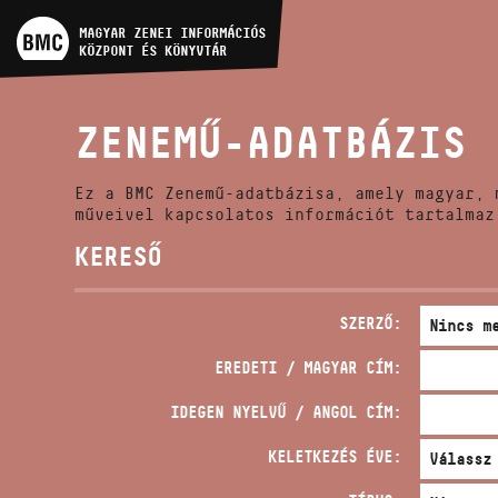
MŰVÉSZADATBÁZIS
MAGYAR ZENEI INFORMÁCIÓS
KÖZPONT ÉS KÖNYVTÁR
ZENEMŰ-ADATBÁZIS
ZENEMŰ-ADATBÁZIS
ZENEI KÖNYVTÁR, ONLINE
KATALÓGUS
Ez a BMC Zenemű-adatbázisa, amely magyar, 
műveivel kapcsolatos információt tartalmaz
KERESŐ
SZERZŐ:
EREDETI / MAGYAR CÍM:
IDEGEN NYELVŰ / ANGOL CÍM:
KELETKEZÉS ÉVE: