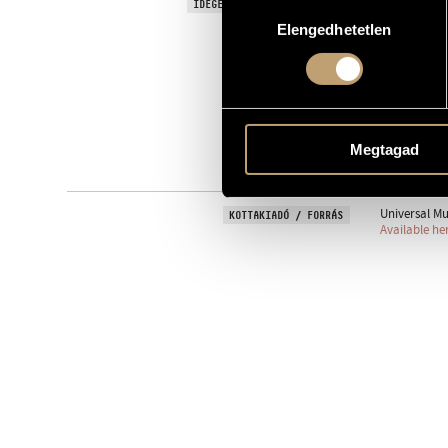
Games X/26 - 
IDEGEN NYELVŰ / ANGOL CÍM
Hozzájárulás
Elengedhetetlen
kiválasztása
Zongorára
ALCÍM
Szólóhangsz
TÍPUS
1
ELŐADÓK SZÁMA
pf.
ELŐADÓI APPARÁTUS
Megtagad
One movem
TÉTELEK, RÉSZEK
Universal Mu
KOTTAKIADÓ / FORRÁS
Available he