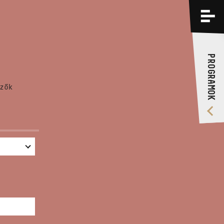
PROGRAMOK
KÉPZÉSEK
PROGRAMOK
RÓLUNK
zők
VIDEÓ GALÉRIA