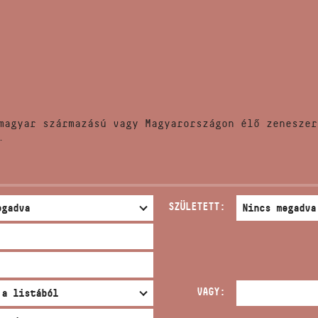
HÍREK
CÍM
VERSENYEK
EMAIL
infokozpont@bmc.hu
KIADVÁNYOK
TELEFON
magyar származású vagy Magyarországon élő zeneszer
KAPCSOLAT
.
NYITVA TARTÁS
SZÜLETETT:
VAGY: