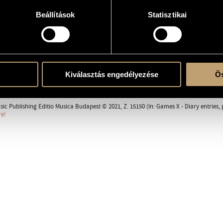
... a little song for the 4th of July and on Vera´s name ...
Beállítások
Statisztikai
erre
Kiválasztás engedélyezése
Ös
ent
sic Publishing Editio Musica Budapest © 2021, Z. 15150 (In: Games X - Diary entries
re!