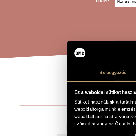
TÍPUS:
Beleegyezés
JÁT
A MŰ CÍME
ÉS 
Ez a weboldal sütiket haszn
Sütiket használunk a tartal
weboldalforgalmunk elemzésé
Kurtág Györ
ZENESZERZŐ
weboldalhasználatra vonatko
számukra vagy az Ön által ha
Játékok X/26 
EREDETI / MAGYAR CÍM