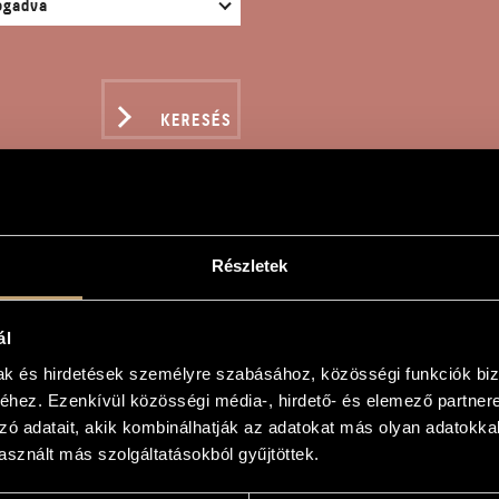
KERESÉS
Részletek
ÉKOK X/26 - ... DALO
VERA NEVÉRE ...
ál
mak és hirdetések személyre szabásához, közösségi funkciók biz
hez. Ezenkívül közösségi média-, hirdető- és elemező partner
gy
zó adatait, akik kombinálhatják az adatokat más olyan adatokka
sznált más szolgáltatásokból gyűjtöttek.
- ... dalocska július 4-re és Vera nevére ...