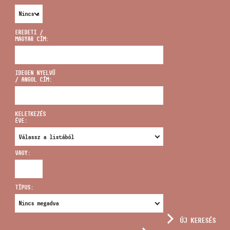
EREDETI /
MAGYAR CÍM:
CÍM
IDEGEN NYELVŰ
/ ANGOL CÍM:
EMAIL
infokozpont@bmc.hu
KELETKEZÉS
ÉVE:
TELEFON
VAGY:
NYITVA TARTÁS
TÍPUS:
ÚJ KERESÉS