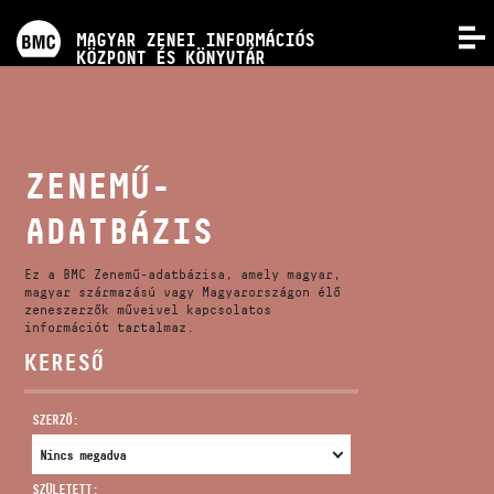
PROGRAMOK
MAGYAR ZENEI INFORMÁCIÓS
MENÜ
KÖZPONT ÉS KÖNYVTÁR
VERSENYEK
KÉPZÉSEK
ZENEMŰ-
ADATBÁZIS
KIADVÁNYOK
Ez a BMC Zenemű-adatbázisa, amely magyar,
RÓLUNK
magyar származású vagy Magyarországon élő
zeneszerzők műveivel kapcsolatos
információt tartalmaz.
KERESŐ
KAPCSOLAT
SZERZŐ:
VIDEÓ GALÉRIA
SZÜLETETT: