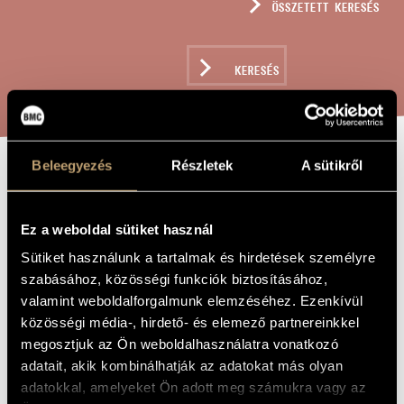
ÖSSZETETT KERESÉS
MŰVÉSZADATBÁZIS
ZENEMŰ-ADATBÁZIS
KERESÉS
ZENEI KÖNYVTÁR, ONLINE KATALÓGUS
Beleegyezés
Részletek
A sütikről
JELEK, JÁTÉKOK
A MŰ CÍME
ÉS ÜZENETEK
Ez a weboldal sütiket használ
HEGEDŰRE 12 -
Sütiket használunk a tartalmak és hirdetések személyre
CALMO,
szabásához, közösségi funkciók biztosításához,
valamint weboldalforgalmunk elemzéséhez. Ezenkívül
SOGNANDO
közösségi média-, hirdető- és elemező partnereinkkel
(ŞTEFAN
megosztjuk az Ön weboldalhasználatra vonatkozó
ROMAŞCANU IN
adatait, akik kombinálhatják az adatokat más olyan
adatokkal, amelyeket Ön adott meg számukra vagy az
MEMORIAM)