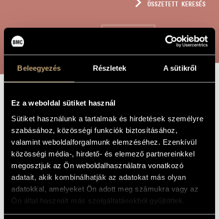
ÖSSZETETT KERESÉS
MŰVÉSZADATBÁZIS
ZENEMŰ-ADATBÁZIS
KERESÉS
ZENEI KÖNYVTÁR, ONLINE KATALÓGUS
Beleegyezés
Részletek
A sütikről
VÉKONY ILDIKÓ
Ez a weboldal sütiket használ
A MŰ CÍME
2009. OKTÓBER
Sütiket használunk a tartalmak és hirdetések személyre
szabásához, közösségi funkciók biztosításához,
3.
valamint weboldalforgalmunk elemzéséhez. Ezenkívül
közösségi média-, hirdető- és elemező partnereinkkel
Kurtág György
megosztjuk az Ön weboldalhasználatra vonatkozó
ZENESZERZŐ
adatait, akik kombinálhatják az adatokat más olyan
Vékony Ildikó 2009. október 3.
EREDETI /
adatokkal, amelyeket Ön adott meg számukra vagy az
MAGYAR CÍM
Ön által használt más szolgáltatásokból gyűjtöttek.
Ildikó Vékony 3rd of October 2009
IDEGEN
NYELVŰ /
ANGOL CÍM