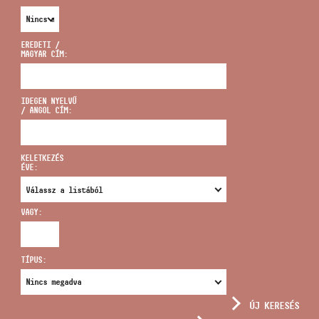
EREDETI /
MAGYAR CÍM:
CÍM
IDEGEN NYELVŰ
/ ANGOL CÍM:
EMAIL
infokozpont@bmc.hu
KELETKEZÉS
ÉVE:
TELEFON
VAGY:
NYITVA TARTÁS
TÍPUS:
ÚJ KERESÉS