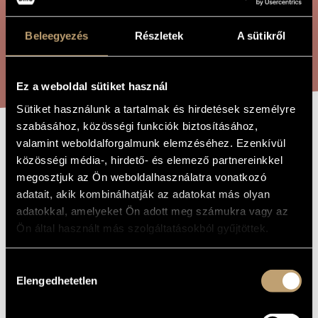
ÖSSZETETT KERESÉS
MŰVÉSZADATBÁZIS
Beleegyezés
Részletek
A sütikről
ZENEMŰ-ADATBÁZIS
KERESÉS
ZENEI KÖNYVTÁR, ONLINE KATALÓGUS
Ez a weboldal sütiket használ
Sütiket használunk a tartalmak és hirdetések személyre
szabásához, közösségi funkciók biztosításához,
valamint weboldalforgalmunk elemzéséhez. Ezenkívül
JÁTÉKOK X/15 -
A MŰ CÍME
közösségi média-, hirdető- és elemező partnereinkkel
HENRI POUSSEUR
megosztjuk az Ön weboldalhasználatra vonatkozó
IN MEMORIAM
adatait, akik kombinálhatják az adatokat más olyan
adatokkal, amelyeket Ön adott meg számukra vagy az
Ön által használt más szolgáltatásokból gyűjtöttek.
Kurtág György
ZENESZERZŐ
Hozzájárulás
Játékok X/15 - Henri Pousseur in memoriam
EREDETI /
MAGYAR CÍM
Elengedhetetlen
kiválasztása
Games X/15 - Henri Pousseur in memoriam
IDEGEN
NYELVŰ /
ANGOL CÍM