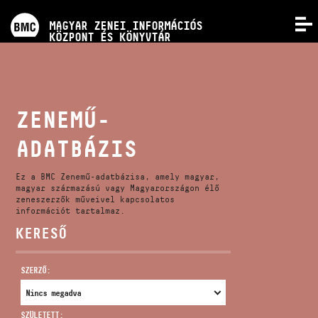
PROGRAMOK
MAGYAR ZENEI INFORMÁCIÓS
MENÜ
KÖZPONT ÉS KÖNYVTÁR
VERSENYEK
KÉPZÉSEK
ZENEMŰ-
ADATBÁZIS
KIADVÁNYOK
Ez a BMC Zenemű-adatbázisa, amely magyar,
RÓLUNK
magyar származású vagy Magyarországon élő
zeneszerzők műveivel kapcsolatos
információt tartalmaz.
KERESŐ
KAPCSOLAT
SZERZŐ:
VIDEÓ GALÉRIA
SZÜLETETT: