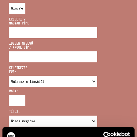
EREDETI /
MAGYAR CÍM:
CÍM
IDEGEN NYELVŰ
/ ANGOL CÍM:
EMAIL
infokozpont@bmc.hu
KELETKEZÉS
ÉVE:
TELEFON
VAGY:
NYITVA TARTÁS
TÍPUS:
ÚJ KERESÉS