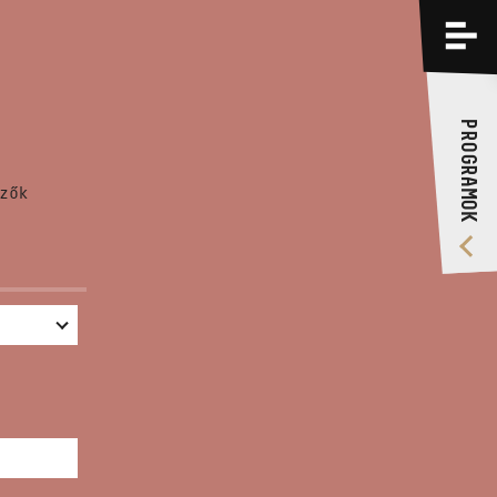
PROGRAMOK
KÉPZÉSEK
PROGRAMOK
RÓLUNK
zők
VIDEÓ GALÉRIA