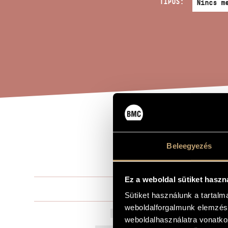
TÍPUS:
JÁT
A MŰ CÍME
Beleegyezés
(ZS
Ez a weboldal sütiket haszn
Kurtág Györ
ZENESZERZŐ
Sütiket használunk a tartal
weboldalforgalmunk elemzésé
Játékok XI/7
EREDETI / MAGYAR CÍM
weboldalhasználatra vonatko