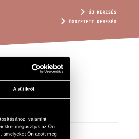
ÚJ KERESÉS
ÖSSZETETT KERESÉS
LIGATURA
A sütikről
LIDÁNAK)
tosításához, valamint
einkkel megosztjuk az Ön
l, amelyeket Ön adott meg