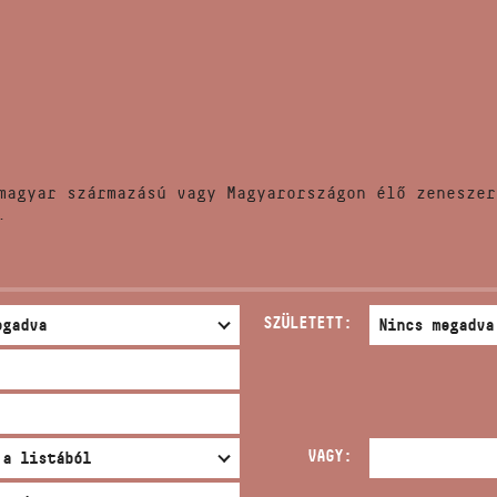
HÍREK
CÍM
VERSENYEK
EMAIL
infokozpont@bmc.hu
KIADVÁNYOK
TELEFON
magyar származású vagy Magyarországon élő zeneszer
KAPCSOLAT
.
NYITVA TARTÁS
SZÜLETETT:
VAGY: