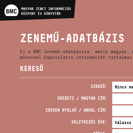
MŰVÉSZADATBÁZIS
MAGYAR ZENEI INFORMÁCIÓS
KÖZPONT ÉS KÖNYVTÁR
ZENEMŰ-ADATBÁZIS
ZENEMŰ-ADATBÁZIS
ZENEI KÖNYVTÁR, ONLINE
KATALÓGUS
Ez a BMC Zenemű-adatbázisa, amely magyar, 
műveivel kapcsolatos információt tartalmaz
KERESŐ
SZERZŐ:
EREDETI / MAGYAR CÍM:
IDEGEN NYELVŰ / ANGOL CÍM:
KELETKEZÉS ÉVE: