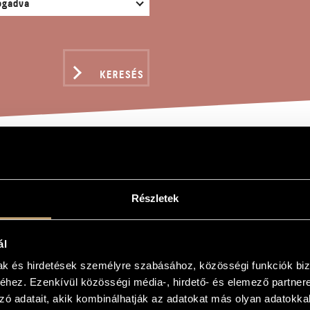
KERESÉS
ÉKOK XI/7 - GYÁSZ - 
Részletek
UZSÁNAK, GYULÁNAK, A
ál
gy
mak és hirdetések személyre szabásához, közösségi funkciók biz
hez. Ezenkívül közösségi média-, hirdető- és elemező partner
 - Gyász - Ligatura (Zsuzsának, Gyulának, Alidának)
zó adatait, akik kombinálhatják az adatokat más olyan adatokka