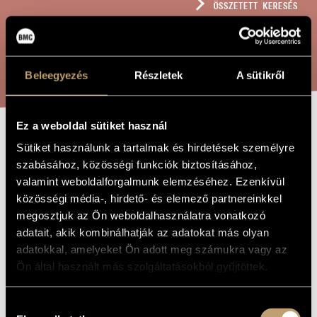
ÖSSZETETT KERESÉS
MŰVÉSZADATBÁZIS
ZENEMŰ-ADATBÁZIS
KERESÉS
ZENEI KÖNYVTÁR, ONLINE KATALÓGUS
Beleegyezés
Részletek
A sütikről
Ez a weboldal sütiket használ
JELEK, JÁTÉKOK
Sütiket használunk a tartalmak és hirdetések személyre
A MŰ CÍME
szabásához, közösségi funkciók biztosításához,
ÉS ÜZENETEK
valamint weboldalforgalmunk elemzéséhez. Ezenkívül
MÉLYHEGEDŰRE -
közösségi média-, hirdető- és elemező partnereinkkel
AZ ELME SZABAD
megosztjuk az Ön weboldalhasználatra vonatkozó
adatait, akik kombinálhatják az adatokat más olyan
ÁLLAT...
adatokkal, amelyeket Ön adott meg számukra vagy az
Ön által használt más szolgáltatásokból gyűjtöttek.
Kurtág György
ZENESZERZŐ
Hozzájárulás
Jelek, játékok és üzenetek mélyhegedűre - Az elme szabad
EREDETI /