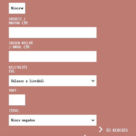
EREDETI /
MAGYAR CÍM:
CÍM
IDEGEN NYELVŰ
/ ANGOL CÍM:
EMAIL
infokozpont@bmc.hu
KELETKEZÉS
ÉVE:
TELEFON
VAGY:
NYITVA TARTÁS
TÍPUS:
ÚJ KERESÉS