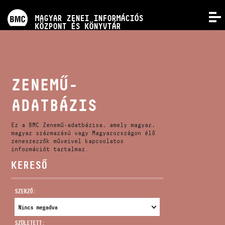
PROGRAMOK
MAGYAR ZENEI INFORMÁCIÓS
MENÜ
KÖZPONT ÉS KÖNYVTÁR
VERSENYEK
KÉPZÉSEK
ZENEMŰ-
ADATBÁZIS
KIADVÁNYOK
Ez a BMC Zenemű-adatbázisa, amely magyar,
RÓLUNK
magyar származású vagy Magyarországon élő
zeneszerzők műveivel kapcsolatos
információt tartalmaz.
KERESŐ
KAPCSOLAT
SZERZŐ:
VIDEÓ GALÉRIA
SZÜLETETT: