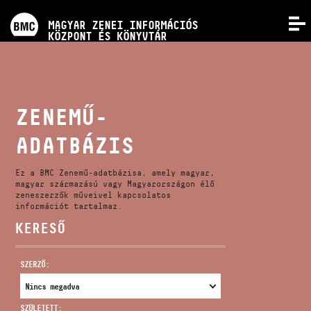
PROGRAMOK
MAGYAR ZENEI INFORMÁCIÓS
MENÜ
KÖZPONT ÉS KÖNYVTÁR
VERSENYEK
KÉPZÉSEK
ZENEMŰ-
ADATBÁZIS
KIADVÁNYOK
Ez a BMC Zenemű-adatbázisa, amely magyar,
RÓLUNK
magyar származású vagy Magyarországon élő
zeneszerzők műveivel kapcsolatos
információt tartalmaz.
KERESŐ
KAPCSOLAT
SZERZŐ:
VIDEÓ GALÉRIA
SZÜLETETT: