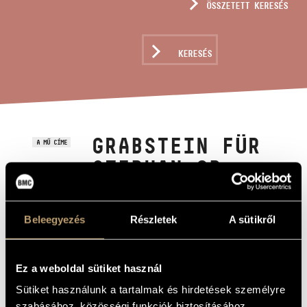
ÖSSZETETT KERESÉS
MŰVÉSZADATBÁZIS
ZENEMŰ-ADATBÁZIS
KERESÉS
ZENEI KÖNYVTÁR, ONLINE KATALÓGUS
GRABSTEIN FÜR
A MŰ CÍME
STEPHAN OP.
15/C
Beleegyezés
Részletek
A sütikről
Kurtág György
ZENESZERZŐ
Grabstein für Stephan Op. 15/c
EREDETI /
Ez a weboldal sütiket használ
MAGYAR CÍM
Grabstein für Stephan Op. 15/c
IDEGEN
Sütiket használunk a tartalmak és hirdetések személyre
NYELVŰ /
szabásához, közösségi funkciók biztosításához,
ANGOL CÍM