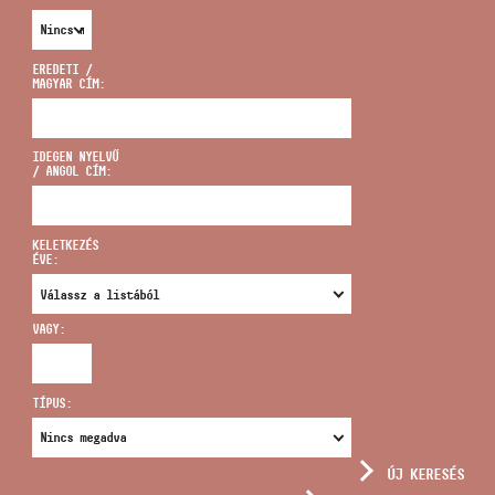
EREDETI /
MAGYAR CÍM:
CÍM
IDEGEN NYELVŰ
/ ANGOL CÍM:
EMAIL
infokozpont@bmc.hu
KELETKEZÉS
ÉVE:
TELEFON
VAGY:
NYITVA TARTÁS
TÍPUS:
ÚJ KERESÉS