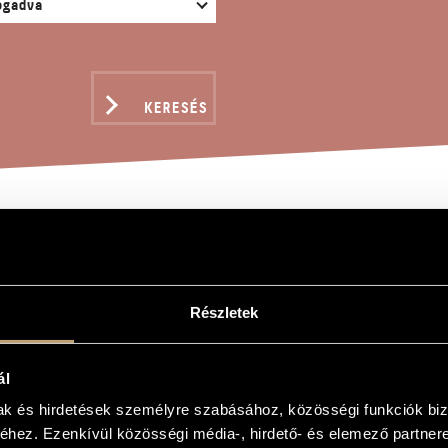
KERESÉS
RATOK MACHAUT-TÓL J.
RY PURCELL: THE QUEE
Részletek
 CANZONA
ál
gy
mak és hirdetések személyre szabásához, közösségi funkciók biz
hez. Ezenkívül közösségi média-, hirdető- és elemező partner