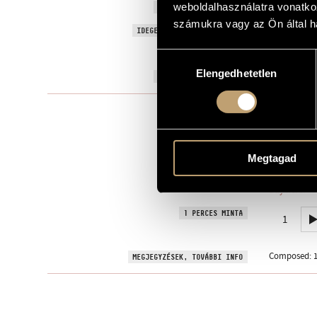
Átiratok Mac
weboldalhasználatra vonatko
EREDETI / MAGYAR CÍM
számukra vagy az Ön által ha
Transcriptio
IDEGEN NYELVŰ / ANGOL CÍM
Albert Simo
AJÁNLÁS
Hozzájárulás
Elengedhetetlen
kiválasztása
1976
A MŰ KELETKEZÉSI ÉVE
Kamarazen
TÍPUS
2
ELŐADÓK SZÁMA
pf. (4 hands)
ELŐADÓI APPARÁTUS
Megtagad
Editio Music
KOTTAKIADÓ / FORRÁS
Buy here!
1 PERCES MINTA
1
Composed: 1
MEGJEGYZÉSEK, TOVÁBBI INFO