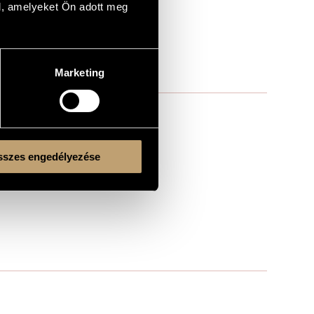
l, amelyeket Ön adott meg
nzona
Marketing
szes engedélyezése