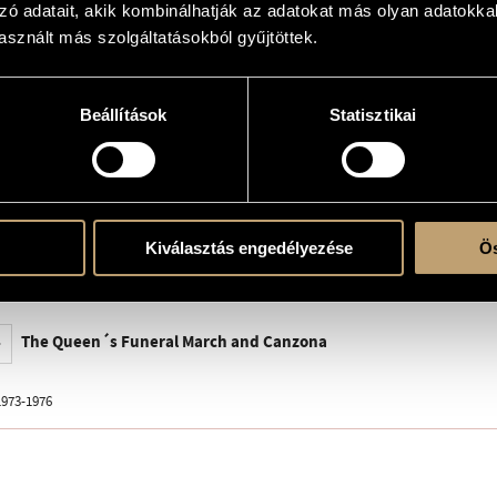
haut-tól J. S. Bachig - Henry Purcell: The Queen´s Funeral March and Canzona
zó adatait, akik kombinálhatják az adatokat más olyan adatokka
sznált más szolgáltatásokból gyűjtöttek.
ns from Machaut to J. S. Bach - Henry Purcell: The Queen´s Funeral March and Ca
n
Beállítások
Statisztikai
e
Kiválasztás engedélyezése
Ös
a Budapest © 1991, Z. 13 823
The Queen´s Funeral March and Canzona
973-1976