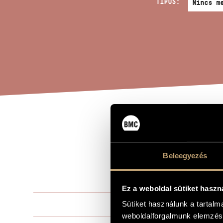
TÍPUS:
ÁTI
A MŰ CÍME
HEN
Beleegyezés
AND
Ez a weboldal sütiket haszn
Kurtág Györ
Sütiket használunk a tartal
ZENESZERZŐ
weboldalforgalmunk elemzésé