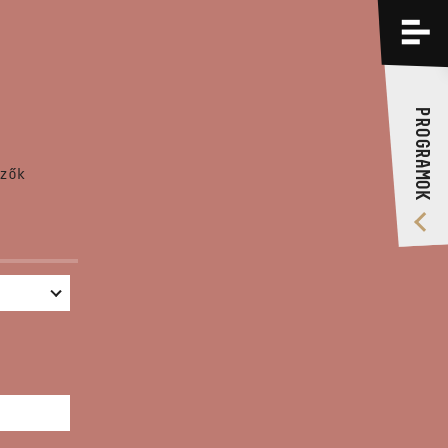
PROGRAMOK
KÉPZÉSEK
PROGRAMOK
RÓLUNK
zők
VIDEÓ GALÉRIA