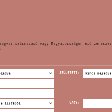
HÍREK
CÍM
VERSENYEK
EMAIL
infokozpont@bmc.hu
KIADVÁNYOK
TELEFON
magyar származású vagy Magyarországon élő zeneszer
KAPCSOLAT
.
NYITVA TARTÁS
SZÜLETETT:
VAGY: