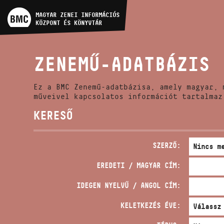
MŰVÉSZADATBÁZIS
MAGYAR ZENEI INFORMÁCIÓS
KÖZPONT ÉS KÖNYVTÁR
ZENEMŰ-ADATBÁZIS
ZENEMŰ-ADATBÁZIS
ZENEI KÖNYVTÁR, ONLINE
KATALÓGUS
Ez a BMC Zenemű-adatbázisa, amely magyar, 
műveivel kapcsolatos információt tartalmaz
KERESŐ
SZERZŐ:
EREDETI / MAGYAR CÍM:
IDEGEN NYELVŰ / ANGOL CÍM:
KELETKEZÉS ÉVE: