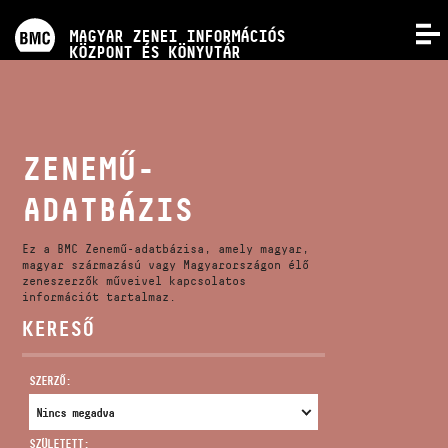
PROGRAMOK
MAGYAR ZENEI INFORMÁCIÓS
MENÜ
KÖZPONT ÉS KÖNYVTÁR
VERSENYEK
KÉPZÉSEK
ZENEMŰ-
ADATBÁZIS
KIADVÁNYOK
Ez a BMC Zenemű-adatbázisa, amely magyar,
RÓLUNK
magyar származású vagy Magyarországon élő
zeneszerzők műveivel kapcsolatos
információt tartalmaz.
KERESŐ
KAPCSOLAT
SZERZŐ:
VIDEÓ GALÉRIA
SZÜLETETT: