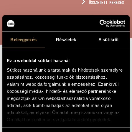
ÖSSZETETT KERESÉS
MŰVÉSZADATBÁZIS
ZENEMŰ-ADATBÁZIS
KERESÉS
ZENEI KÖNYVTÁR, ONLINE KATALÓGUS
Beleegyezés
Részletek
A sütikről
JÁTÉKOK XI/3 -
Ez a weboldal sütiket használ
A MŰ CÍME
VIGASZTALÓ
Sütiket használunk a tartalmak és hirdetések személyre
szabásához, közösségi funkciók biztosításához,
valamint weboldalforgalmunk elemzéséhez. Ezenkívül
Kurtág György
ZENESZERZŐ
közösségi média-, hirdető- és elemező partnereinkkel
megosztjuk az Ön weboldalhasználatra vonatkozó
Játékok XI/3 - Vigasztaló
EREDETI /
adatait, akik kombinálhatják az adatokat más olyan
MAGYAR CÍM
adatokkal, amelyeket Ön adott meg számukra vagy az
Games XI/3 - Consolation
IDEGEN
NYELVŰ /
Ön által használt más szolgáltatásokból gyűjtöttek.
ANGOL CÍM
Zongorára
ALCÍM