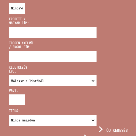
EREDETI /
MAGYAR CÍM:
CÍM
IDEGEN NYELVŰ
/ ANGOL CÍM:
EMAIL
infokozpont@bmc.hu
KELETKEZÉS
ÉVE:
TELEFON
VAGY:
NYITVA TARTÁS
TÍPUS:
ÚJ KERESÉS