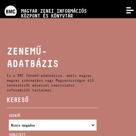
PROGRAMOK
MAGYAR ZENEI INFORMÁCIÓS
MENÜ
KÖZPONT ÉS KÖNYVTÁR
VERSENYEK
KÉPZÉSEK
ZENEMŰ-
ADATBÁZIS
KIADVÁNYOK
Ez a BMC Zenemű-adatbázisa, amely magyar,
RÓLUNK
magyar származású vagy Magyarországon élő
zeneszerzők műveivel kapcsolatos
információt tartalmaz.
KERESŐ
KAPCSOLAT
SZERZŐ:
VIDEÓ GALÉRIA
SZÜLETETT: