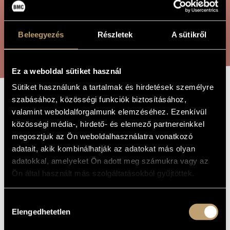
ÖSSZETETT KERESÉS
MŰVÉSZADATBÁZIS
ZENEMŰ-ADATBÁZIS
Beleegyezés
Részletek
A sütikről
KERESÉS
ZENEI KÖNYVTÁR, ONLINE KATALÓGUS
Ez a weboldal sütiket használ
Sütiket használunk a tartalmak és hirdetések személyre
szabásához, közösségi funkciók biztosításához,
JÁTÉKOK X/4 -
A MŰ CÍME
valamint weboldalforgalmunk elemzéséhez. Ezenkívül
SZERETETTEL
közösségi média-, hirdető- és elemező partnereinkkel
megosztjuk az Ön weboldalhasználatra vonatkozó
DUKAY
adatait, akik kombinálhatják az adatokat más olyan
BARNABÁSNAK
adatokkal, amelyeket Ön adott meg számukra vagy az
Ön által használt más szolgáltatásokból gyűjtöttek.
Kurtág György
ZENESZERZŐ
Hozzájárulás
Játékok X/4 - Szeretettel Dukay Barnabásnak
Elengedhetetlen
EREDETI /
kiválasztása
MAGYAR CÍM