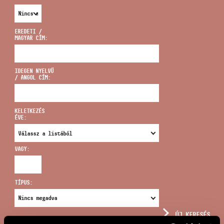
EREDETI /
MAGYAR CÍM:
CÍM
IDEGEN NYELVŰ
/ ANGOL CÍM:
EMAIL
infokozpont@bmc.hu
KELETKEZÉS
ÉVE:
TELEFON
VAGY:
NYITVA TARTÁS
TÍPUS:
ÚJ KERESÉS