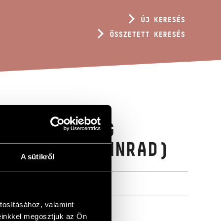
ÚJ KERESÉS
ÖSSZETETT KERESÉS
M KIS VIRÁG
 GRETE SPINNRAD)
A sütikről
tosításához, valamint
einkkel megosztjuk az Ön