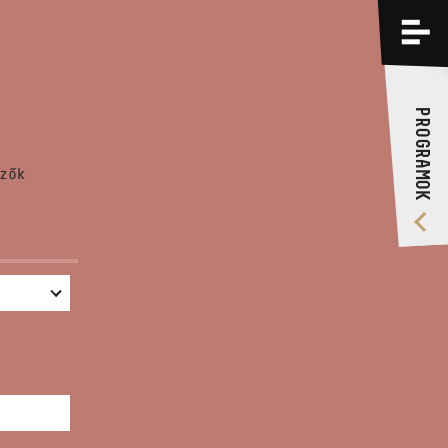
PROGRAMOK
KÉPZÉSEK
PROGRAMOK
RÓLUNK
zők
VIDEÓ GALÉRIA