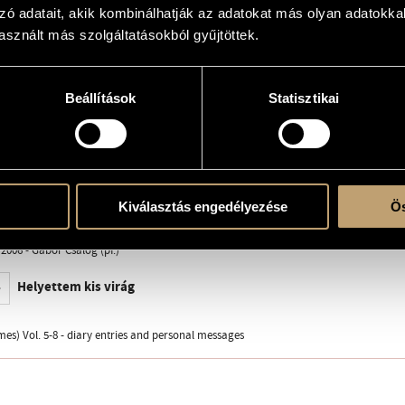
Helyettem kis virág (...lovely greetings to Grete Spinnrad)
zó adatait, akik kombinálhatják az adatokat más olyan adatokka
sznált más szolgáltatásokból gyűjtöttek.
erre
Beállítások
Statisztikai
Kiválasztás engedélyezése
Ös
a Budapest 1997, Z. 14 002
2006 - Gábor Csalog (pf.)
Helyettem kis virág
es) Vol. 5-8 - diary entries and personal messages