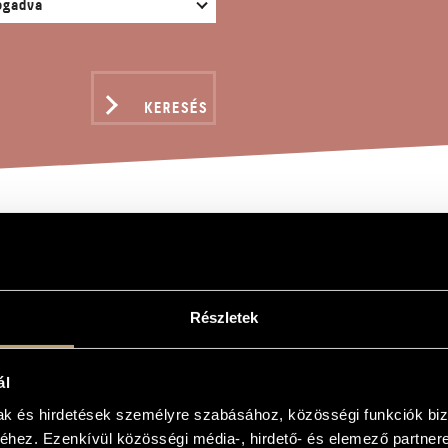
KERESÉS
ÉKOK V/32 - HELYETTE
.LOVELY GREETINGS TO
Részletek
gy
ál
mak és hirdetések személyre szabásához, közösségi funkciók biz
- Helyettem kis virág (...lovely greetings to Grete Spinnrad)
hez. Ezenkívül közösségi média-, hirdető- és elemező partner