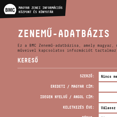
MŰVÉSZADATBÁZIS
MAGYAR ZENEI INFORMÁCIÓS
KÖZPONT ÉS KÖNYVTÁR
ZENEMŰ-ADATBÁZIS
ZENEMŰ-ADATBÁZIS
ZENEI KÖNYVTÁR, ONLINE
KATALÓGUS
Ez a BMC Zenemű-adatbázisa, amely magyar, 
műveivel kapcsolatos információt tartalmaz
KERESŐ
SZERZŐ:
EREDETI / MAGYAR CÍM:
IDEGEN NYELVŰ / ANGOL CÍM:
KELETKEZÉS ÉVE: