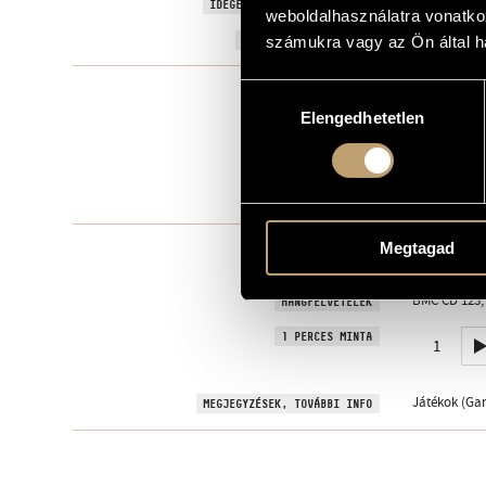
Games V/32 - 
IDEGEN NYELVŰ / ANGOL CÍM
weboldalhasználatra vonatko
1987
A MŰ KELETKEZÉSI ÉVE
számukra vagy az Ön által ha
Szólóhangsz
Hozzájárulás
TÍPUS
Elengedhetetlen
kiválasztása
1
ELŐADÓK SZÁMA
pf.
ELŐADÓI APPARÁTUS
1 perc
IDŐTARTAM
Megtagad
Editio Music
KOTTAKIADÓ / FORRÁS
Buy here!
BMC CD 123, 
HANGFELVÉTELEK
1 PERCES MINTA
1
Játékok (Gam
MEGJEGYZÉSEK, TOVÁBBI INFO