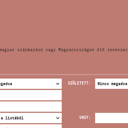
HÍREK
CÍM
VERSENYEK
EMAIL
infokozpont@bmc.hu
KIADVÁNYOK
TELEFON
magyar származású vagy Magyarországon élő zeneszer
KAPCSOLAT
.
NYITVA TARTÁS
SZÜLETETT:
VAGY: