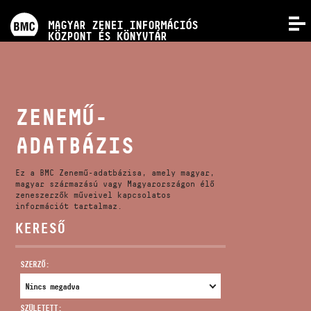
PROGRAMOK
MAGYAR ZENEI INFORMÁCIÓS
MENÜ
KÖZPONT ÉS KÖNYVTÁR
VERSENYEK
KÉPZÉSEK
ZENEMŰ-
ADATBÁZIS
KIADVÁNYOK
Ez a BMC Zenemű-adatbázisa, amely magyar,
RÓLUNK
magyar származású vagy Magyarországon élő
zeneszerzők műveivel kapcsolatos
információt tartalmaz.
KERESŐ
KAPCSOLAT
SZERZŐ:
VIDEÓ GALÉRIA
SZÜLETETT: