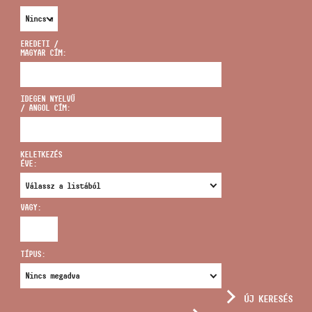
EREDETI /
MAGYAR CÍM:
CÍM
IDEGEN NYELVŰ
/ ANGOL CÍM:
EMAIL
infokozpont@bmc.hu
KELETKEZÉS
ÉVE:
TELEFON
VAGY:
NYITVA TARTÁS
TÍPUS:
ÚJ KERESÉS