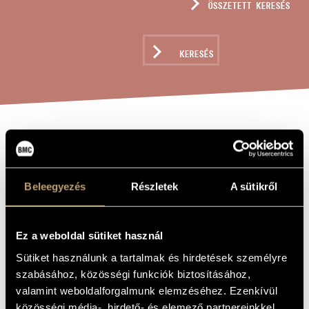
ÖSSZETETT KERESÉS
MŰVÉSZADATBÁZIS
ZENEMŰ-ADATBÁZIS
KERESÉS
ZENEI KÖNYVTÁR, ONLINE KATALÓGUS
JÁTÉKOK I/ 5B
A MŰ CÍME
- CÉ-K ÉJI
DALA
Beleegyezés
Részletek
A sütikről
Kurtág György
ZENESZERZŐ
Ez a weboldal sütiket használ
Sütiket használunk a tartalmak és hirdetések személyre
Játékok I/ 5B - Cé-k éji dala
EREDETI /
MAGYAR CÍM
szabásához, közösségi funkciók biztosításához,
Games I/ 5B - C´s Night Song
valamint weboldalforgalmunk elemzéséhez. Ezenkívül
IDEGEN
NYELVŰ /
közösségi média-, hirdető- és elemező partnereinkkel
ANGOL CÍM