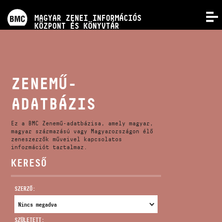
PROGRAMOK
MAGYAR ZENEI INFORMÁCIÓS
MENÜ
KÖZPONT ÉS KÖNYVTÁR
VERSENYEK
KÉPZÉSEK
ZENEMŰ-
ADATBÁZIS
KIADVÁNYOK
Ez a BMC Zenemű-adatbázisa, amely magyar,
RÓLUNK
magyar származású vagy Magyarországon élő
zeneszerzők műveivel kapcsolatos
információt tartalmaz.
KERESŐ
KAPCSOLAT
SZERZŐ:
VIDEÓ GALÉRIA
SZÜLETETT: