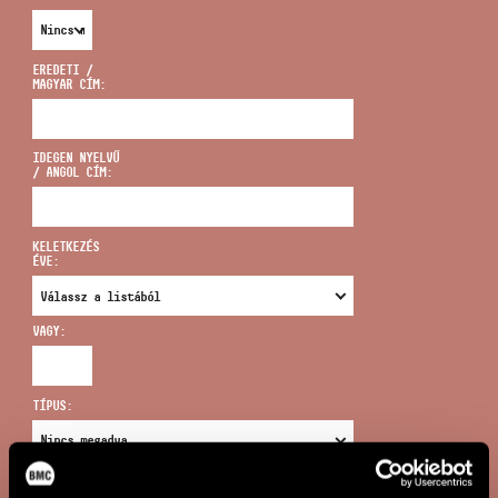
EREDETI /
MAGYAR CÍM:
CÍM
IDEGEN NYELVŰ
/ ANGOL CÍM:
EMAIL
infokozpont@bmc.hu
KELETKEZÉS
ÉVE:
TELEFON
VAGY:
NYITVA TARTÁS
TÍPUS:
ÚJ KERESÉS