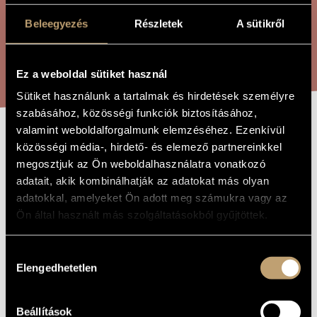
ÖSSZETETT KERESÉS
MŰVÉSZADATBÁZIS
Beleegyezés
Részletek
A sütikről
ZENEMŰ-ADATBÁZIS
KERESÉS
ZENEI KÖNYVTÁR, ONLINE KATALÓGUS
Ez a weboldal sütiket használ
Sütiket használunk a tartalmak és hirdetések személyre
szabásához, közösségi funkciók biztosításához,
valamint weboldalforgalmunk elemzéséhez. Ezenkívül
VIHAR
közösségi média-, hirdető- és elemező partnereinkkel
A MŰ CÍME
megosztjuk az Ön weboldalhasználatra vonatkozó
adatait, akik kombinálhatják az adatokat más olyan
Kurtág György
ZENESZERZŐ
adatokkal, amelyeket Ön adott meg számukra vagy az
Ön által használt más szolgáltatásokból gyűjtöttek.
Vihar
EREDETI /
MAGYAR CÍM
The Tempest
IDEGEN
Hozzájárulás
NYELVŰ /
Elengedhetetlen
kiválasztása
ANGOL CÍM
1959
A MŰ
KELETKEZÉSI
ÉVE
Beállítások