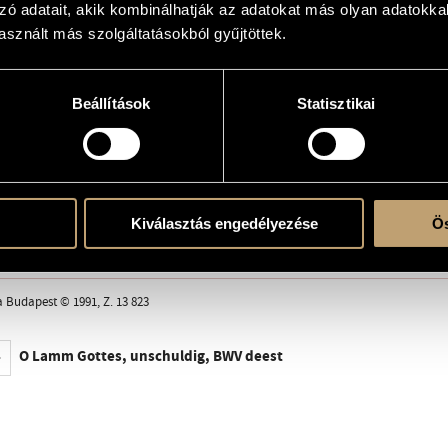
haut-tól J. S. Bachig - Johann Sebastian Bach: O Lamm Gottes, unschuldig, BWV de
zó adatait, akik kombinálhatják az adatokat más olyan adatokka
sznált más szolgáltatásokból gyűjtöttek.
ns from Machaut to J. S. Bach - Johann Sebastian Bach: O Lamm Gottes, unschuldi
h
Beállítások
Statisztikai
e
Kiválasztás engedélyezése
Ös
a Budapest © 1991, Z. 13 823
O Lamm Gottes, unschuldig, BWV deest