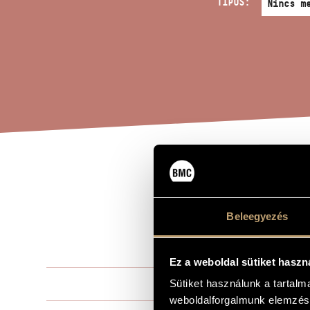
TÍPUS:
ÁTI
A MŰ CÍME
JOH
Beleegyezés
UNS
Ez a weboldal sütiket haszn
Kurtág Györ
Sütiket használunk a tartal
ZENESZERZŐ
weboldalforgalmunk elemzésé