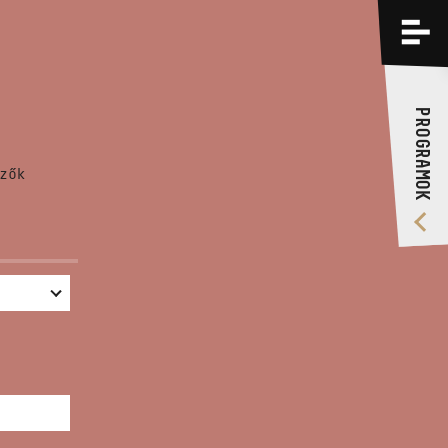
PROGRAMOK
KÉPZÉSEK
PROGRAMOK
RÓLUNK
zők
VIDEÓ GALÉRIA