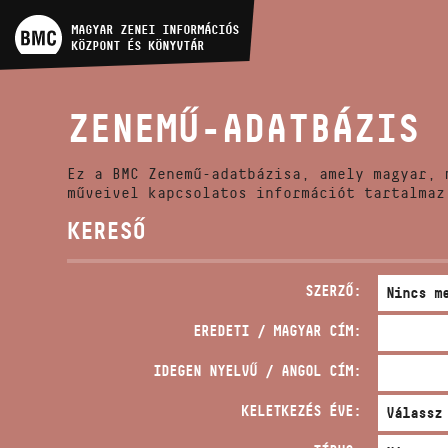
MŰVÉSZADATBÁZIS
MAGYAR ZENEI INFORMÁCIÓS
KÖZPONT ÉS KÖNYVTÁR
ZENEMŰ-ADATBÁZIS
ZENEMŰ-ADATBÁZIS
ZENEI KÖNYVTÁR, ONLINE
KATALÓGUS
Ez a BMC Zenemű-adatbázisa, amely magyar, 
műveivel kapcsolatos információt tartalmaz
KERESŐ
SZERZŐ:
EREDETI / MAGYAR CÍM:
IDEGEN NYELVŰ / ANGOL CÍM:
KELETKEZÉS ÉVE: