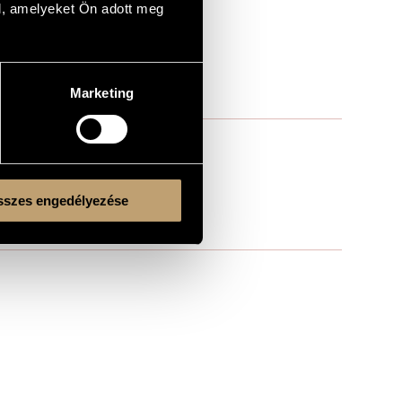
est
l, amelyeket Ön adott meg
g, BWV deest
Marketing
szes engedélyezése