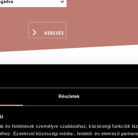
KERESÉS
RATOK MACHAUT-TÓL J.
ANN SEBASTIAN BACH: 
Részletek
CHULDIG, BWV DEEST
ál
gy
mak és hirdetések személyre szabásához, közösségi funkciók biz
hez. Ezenkívül közösségi média-, hirdető- és elemező partner