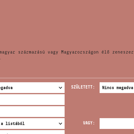
HÍREK
CÍM
VERSENYEK
EMAIL
infokozpont@bmc.hu
KIADVÁNYOK
TELEFON
magyar származású vagy Magyarországon élő zeneszer
KAPCSOLAT
.
NYITVA TARTÁS
SZÜLETETT:
VAGY: