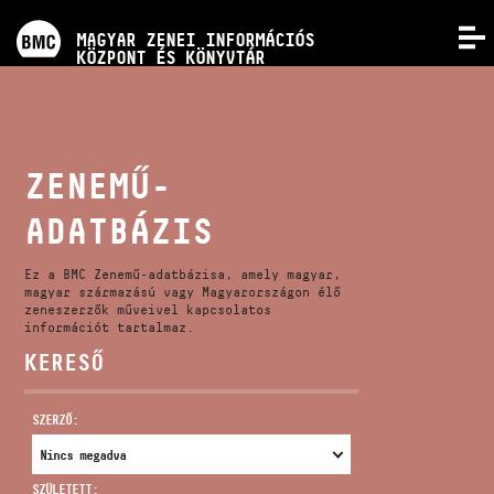
PROGRAMOK
MAGYAR ZENEI INFORMÁCIÓS
MENÜ
KÖZPONT ÉS KÖNYVTÁR
VERSENYEK
KÉPZÉSEK
ZENEMŰ-
ADATBÁZIS
KIADVÁNYOK
Ez a BMC Zenemű-adatbázisa, amely magyar,
RÓLUNK
magyar származású vagy Magyarországon élő
zeneszerzők műveivel kapcsolatos
információt tartalmaz.
KERESŐ
KAPCSOLAT
SZERZŐ:
VIDEÓ GALÉRIA
SZÜLETETT: