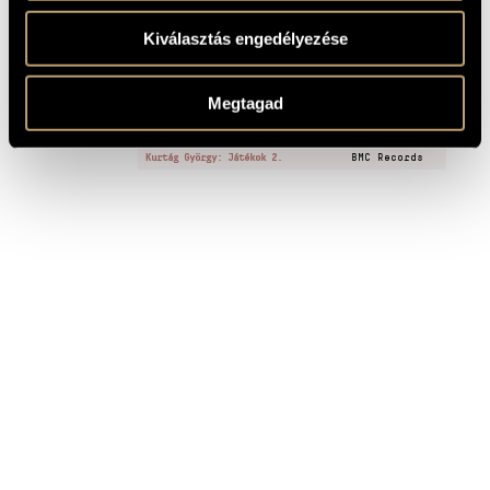
Játékok (Games) Vol. 1-4 - pedagogical performance pieces -
pedagogical collaborator: Marianne Teöke
Kiválasztás engedélyezése
FELVÉTELEK
Megtagad
CÍM
KIADÓ
Kurtág György: Játékok 2.
BMC Records