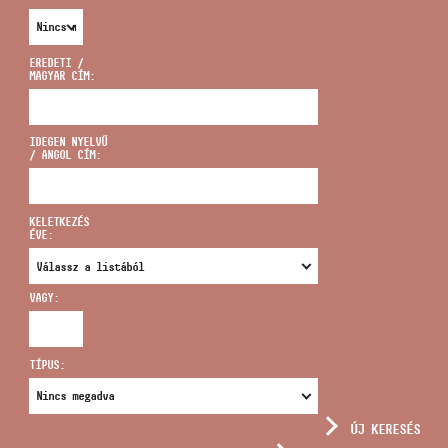
EREDETI /
MAGYAR CÍM:
CÍM
IDEGEN NYELVŰ
/ ANGOL CÍM:
EMAIL
infokozpont@bmc.hu
KELETKEZÉS
ÉVE:
TELEFON
VAGY:
NYITVA TARTÁS
TÍPUS:
ÚJ KERESÉS