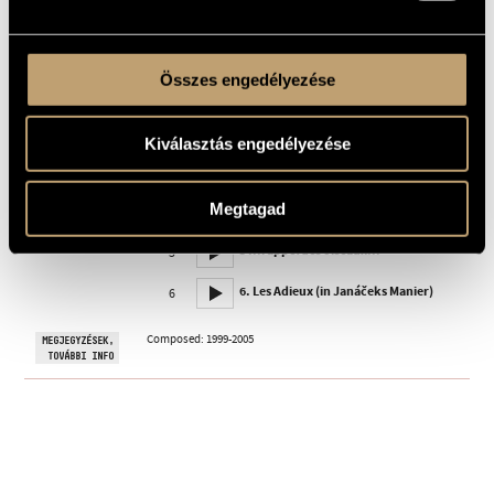
Bordeaux; Participants
Editio Musica Budapest © 2008, Z. 14 512
KOTTAKIADÓ
Buy here!
/ FORRÁS
Összes engedélyezése
1 PERCES
1. Invocatio (un fragment)
1
MINTA
2. Footfalls...
2
Kiválasztás engedélyezése
3. Capriccio
3
Megtagad
4. In memoriam Sebők György
4
5 ...rappel des oiseaux...
5
6. Les Adieux (in Janáčeks Manier)
6
Composed: 1999-2005
MEGJEGYZÉSEK,
TOVÁBBI INFO