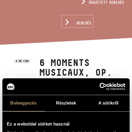
ÖSSZETETT KERESÉS
MŰVÉSZADATBÁZIS
ZENEMŰ-ADATBÁZIS
KERESÉS
ZENEI KÖNYVTÁR, ONLINE KATALÓGUS
6 MOMENTS
A MŰ CÍME
MUSICAUX, OP.
44
Kurtág György
ZENESZERZŐ
Beleegyezés
Részletek
A sütikről
6 Moments Musicaux, Op. 44
EREDETI /
MAGYAR CÍM
6 Moments Musicaux, Op. 44
Ez a weboldal sütiket használ
IDEGEN
NYELVŰ /
ANGOL CÍM