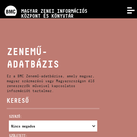
PROGRAMOK
MAGYAR ZENEI INFORMÁCIÓS
MENÜ
KÖZPONT ÉS KÖNYVTÁR
VERSENYEK
KÉPZÉSEK
ZENEMŰ-
ADATBÁZIS
KIADVÁNYOK
Ez a BMC Zenemű-adatbázisa, amely magyar,
RÓLUNK
magyar származású vagy Magyarországon élő
zeneszerzők műveivel kapcsolatos
információt tartalmaz.
KERESŐ
KAPCSOLAT
SZERZŐ:
VIDEÓ GALÉRIA
SZÜLETETT: