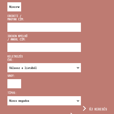
EREDETI /
MAGYAR CÍM:
CÍM
IDEGEN NYELVŰ
/ ANGOL CÍM:
EMAIL
infokozpont@bmc.hu
KELETKEZÉS
ÉVE:
TELEFON
VAGY:
NYITVA TARTÁS
TÍPUS:
ÚJ KERESÉS