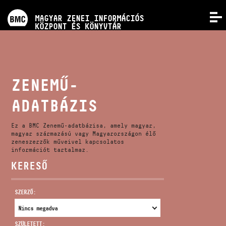
PROGRAMOK
MAGYAR ZENEI INFORMÁCIÓS
MENÜ
KÖZPONT ÉS KÖNYVTÁR
VERSENYEK
KÉPZÉSEK
ZENEMŰ-
ADATBÁZIS
KIADVÁNYOK
Ez a BMC Zenemű-adatbázisa, amely magyar,
RÓLUNK
magyar származású vagy Magyarországon élő
zeneszerzők műveivel kapcsolatos
információt tartalmaz.
KERESŐ
KAPCSOLAT
SZERZŐ:
VIDEÓ GALÉRIA
SZÜLETETT: