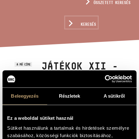
ÖSSZETETT KERESÉS
MŰVÉSZADATBÁZIS
ZENEMŰ-ADATBÁZIS
KERESÉS
ZENEI KÖNYVTÁR, ONLINE KATALÓGUS
JÁTÉKOK XII -
A MŰ CÍME
BÚCSÚ - …DRÁGA
BARÁTOMNAK ÉS
LEGKÖZELEBBI
Beleegyezés
Részletek
A sütikről
MUNKATÁRSAMNAK
WILHEIM
Ez a weboldal sütiket használ
ANDRISNAK FÁJÓ
Sütiket használunk a tartalmak és hirdetések személyre
SZERETETTEL
szabásához, közösségi funkciók biztosításához,