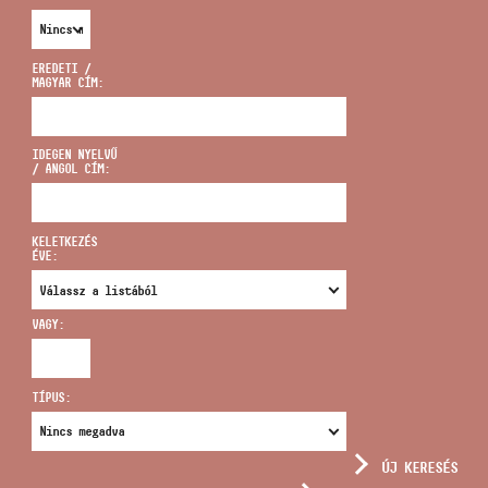
EREDETI /
MAGYAR CÍM:
CÍM
IDEGEN NYELVŰ
/ ANGOL CÍM:
EMAIL
infokozpont@bmc.hu
KELETKEZÉS
ÉVE:
TELEFON
VAGY:
NYITVA TARTÁS
TÍPUS:
ÚJ KERESÉS