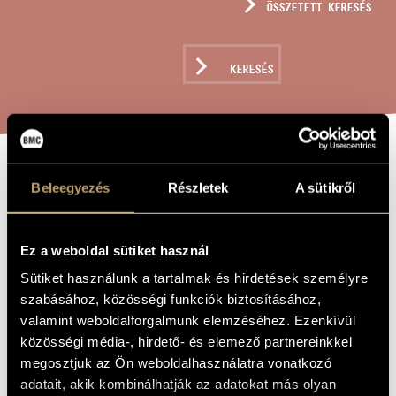
ÖSSZETETT KERESÉS
MŰVÉSZADATBÁZIS
ZENEMŰ-ADATBÁZIS
KERESÉS
ZENEI KÖNYVTÁR, ONLINE KATALÓGUS
ÁTIRATOK
A MŰ CÍME
Beleegyezés
Részletek
A sütikről
MACHAUT-TÓL J.
S. BACHIG -
Ez a weboldal sütiket használ
JOHANN
Sütiket használunk a tartalmak és hirdetések személyre
SEBASTIAN
szabásához, közösségi funkciók biztosításához,
valamint weboldalforgalmunk elemzéséhez. Ezenkívül
BACH: ALLEIN
közösségi média-, hirdető- és elemező partnereinkkel
GOTT IN DER
megosztjuk az Ön weboldalhasználatra vonatkozó
HÖH´ SEI EHR,
adatait, akik kombinálhatják az adatokat más olyan