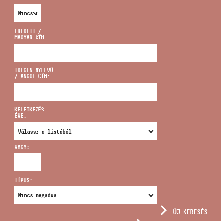
EREDETI /
MAGYAR CÍM:
CÍM
IDEGEN NYELVŰ
/ ANGOL CÍM:
EMAIL
infokozpont@bmc.hu
KELETKEZÉS
ÉVE:
TELEFON
VAGY:
NYITVA TARTÁS
TÍPUS:
ÚJ KERESÉS