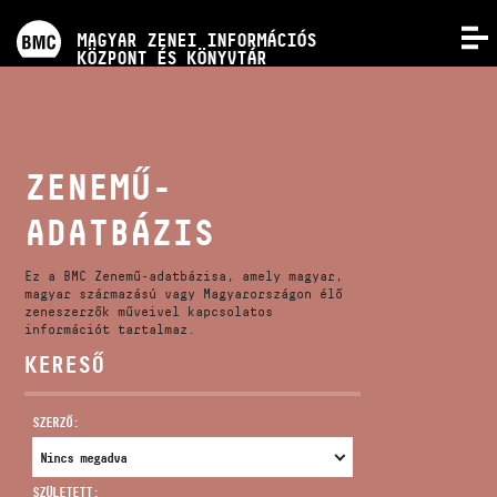
PROGRAMOK
MAGYAR ZENEI INFORMÁCIÓS
MENÜ
KÖZPONT ÉS KÖNYVTÁR
VERSENYEK
KÉPZÉSEK
ZENEMŰ-
ADATBÁZIS
KIADVÁNYOK
Ez a BMC Zenemű-adatbázisa, amely magyar,
RÓLUNK
magyar származású vagy Magyarországon élő
zeneszerzők műveivel kapcsolatos
információt tartalmaz.
KERESŐ
KAPCSOLAT
SZERZŐ:
VIDEÓ GALÉRIA
SZÜLETETT: