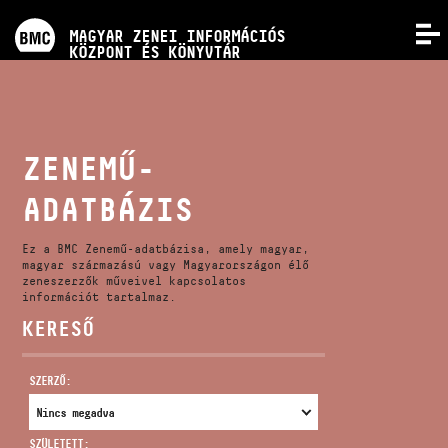
PROGRAMOK
MAGYAR ZENEI INFORMÁCIÓS
MENÜ
KÖZPONT ÉS KÖNYVTÁR
VERSENYEK
KÉPZÉSEK
ZENEMŰ-
ADATBÁZIS
KIADVÁNYOK
Ez a BMC Zenemű-adatbázisa, amely magyar,
RÓLUNK
magyar származású vagy Magyarországon élő
zeneszerzők műveivel kapcsolatos
információt tartalmaz.
KERESŐ
KAPCSOLAT
SZERZŐ:
VIDEÓ GALÉRIA
SZÜLETETT: