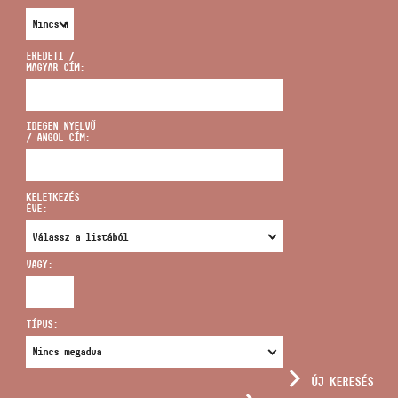
EREDETI /
MAGYAR CÍM:
CÍM
IDEGEN NYELVŰ
/ ANGOL CÍM:
EMAIL
infokozpont@bmc.hu
KELETKEZÉS
ÉVE:
TELEFON
VAGY:
NYITVA TARTÁS
TÍPUS:
ÚJ KERESÉS