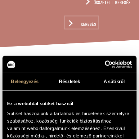
ÖSSZETETT KERESÉS
MŰVÉSZADATBÁZIS
ZENEMŰ-ADATBÁZIS
KERESÉS
ZENEI KÖNYVTÁR, ONLINE KATALÓGUS
JÁTÉKOK
A MŰ CÍME
VIII/11 -
Beleegyezés
Részletek
A sütikről
VIRÁG AZ
EMBER... -
Ez a weboldal sütiket használ
MIJAKÓNAK
Sütiket használunk a tartalmak és hirdetések személyre
(NÉGY KÉZRE)
szabásához, közösségi funkciók biztosításához,
valamint weboldalforgalmunk elemzéséhez. Ezenkívül
Kurtág György
közösségi média-, hirdető- és elemező partnereinkkel
ZENESZERZŐ