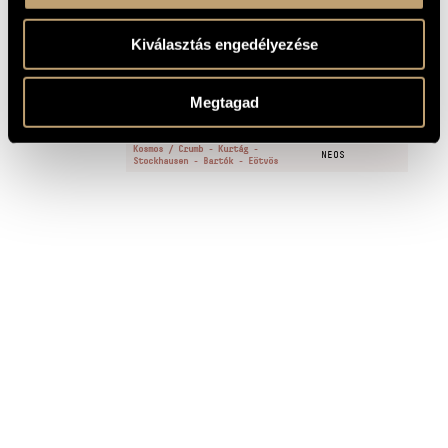
Játékok (Games) Vol. 5-8 - diary entries and personal
MEGJEGYZÉSEK,
messages
TOVÁBBI INFO
Kiválasztás engedélyezése
FELVÉTELEK
Megtagad
CÍM
KIADÓ
Kosmos / Crumb - Kurtág -
NEOS
Stockhausen - Bartók - Eötvös