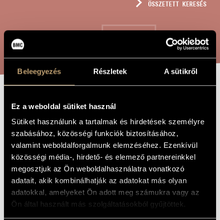
ÖSSZETETT KERESÉS
MŰVÉSZADATBÁZIS
ZENEMŰ-ADATBÁZIS
KERESÉS
ZENEI KÖNYVTÁR, ONLINE KATALÓGUS
Beleegyezés
Részletek
A sütikről
JÁTÉKOK I/15B
A MŰ CÍME
Ez a weboldal sütiket használ
- TÖLCSÉRJÁTÉK
Sütiket használunk a tartalmak és hirdetések személyre
(2)
szabásához, közösségi funkciók biztosításához,
valamint weboldalforgalmunk elemzéséhez. Ezenkívül
közösségi média-, hirdető- és elemező partnereinkkel
Kurtág György
ZENESZERZŐ
megosztjuk az Ön weboldalhasználatra vonatkozó
adatait, akik kombinálhatják az adatokat más olyan
Játékok I/15B - Tölcsérjáték (2)
EREDETI /
adatokkal, amelyeket Ön adott meg számukra vagy az
MAGYAR CÍM
Ön által használt más szolgáltatásokból gyűjtöttek.
Games I/15B - Out and In (2)
IDEGEN
NYELVŰ /
ANGOL CÍM