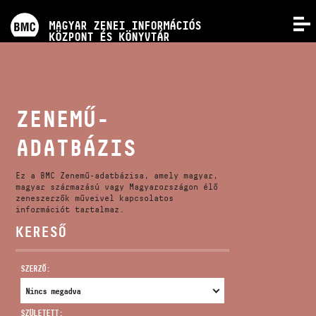
PROGRAMOK
MAGYAR ZENEI INFORMÁCIÓS
MENÜ
KÖZPONT ÉS KÖNYVTÁR
VERSENYEK
KÉPZÉSEK
ZENEMŰ-
ADATBÁZIS
KIADVÁNYOK
Ez a BMC Zenemű-adatbázisa, amely magyar,
RÓLUNK
magyar származású vagy Magyarországon élő
zeneszerzők műveivel kapcsolatos
információt tartalmaz.
KERESŐ
KAPCSOLAT
SZERZŐ:
VIDEÓ GALÉRIA
SZÜLETETT: