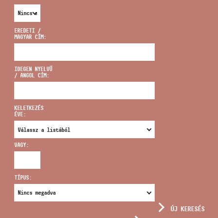
EREDETI /
MAGYAR CÍM:
CÍM
IDEGEN NYELVŰ
/ ANGOL CÍM:
EMAIL
infokozpont@bmc.hu
KELETKEZÉS
ÉVE:
TELEFON
VAGY:
NYITVA TARTÁS
TÍPUS:
ÚJ KERESÉS