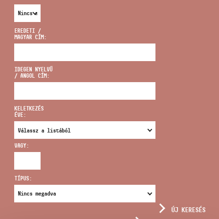
EREDETI /
MAGYAR CÍM:
CÍM
IDEGEN NYELVŰ
/ ANGOL CÍM:
EMAIL
infokozpont@bmc.hu
KELETKEZÉS
ÉVE:
TELEFON
VAGY:
NYITVA TARTÁS
TÍPUS:
ÚJ KERESÉS