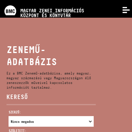
PROGRAMOK
MAGYAR ZENEI INFORMÁCIÓS
MENÜ
KÖZPONT ÉS KÖNYVTÁR
VERSENYEK
KÉPZÉSEK
ZENEMŰ-
ADATBÁZIS
KIADVÁNYOK
Ez a BMC Zenemű-adatbázisa, amely magyar,
RÓLUNK
magyar származású vagy Magyarországon élő
zeneszerzők műveivel kapcsolatos
információt tartalmaz.
KERESŐ
KAPCSOLAT
SZERZŐ:
VIDEÓ GALÉRIA
SZÜLETETT: