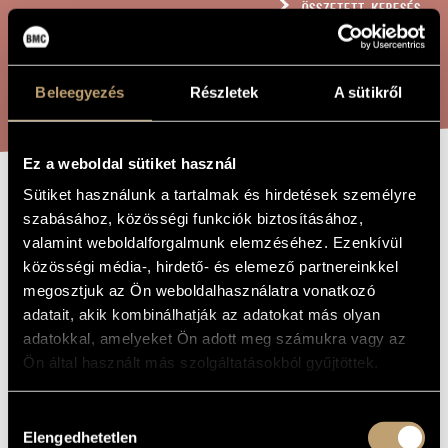
ÖSSZETETT KERESÉS
MŰVÉSZADATBÁZIS
ZENEMŰ-ADATBÁZIS
KERESÉS
Beleegyezés
Részletek
A sütikről
ZENEI KÖNYVTÁR, ONLINE KATALÓGUS
Ez a weboldal sütiket használ
Sütiket használunk a tartalmak és hirdetések személyre
JÁTÉKOK X/25 -
A MŰ CÍME
szabásához, közösségi funkciók biztosításához,
VALSE
valamint weboldalforgalmunk elemzéséhez. Ezenkívül
közösségi média-, hirdető- és elemező partnereinkkel
SENTIMENTALE
megosztjuk az Ön weboldalhasználatra vonatkozó
adatait, akik kombinálhatják az adatokat más olyan
Kurtág György
adatokkal, amelyeket Ön adott meg számukra vagy az
ZENESZERZŐ
Ön által használt más szolgáltatásokból gyűjtöttek.
Játékok X/25 - Valse sentimentale
EREDETI /
MAGYAR CÍM
Hozzájárulás
Games X/25 - Valse sentimentale
IDEGEN
NYELVŰ /
Elengedhetetlen
kiválasztása
ANGOL CÍM