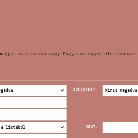
HÍREK
CÍM
VERSENYEK
EMAIL
infokozpont@bmc.hu
KIADVÁNYOK
TELEFON
magyar származású vagy Magyarországon élő zeneszer
KAPCSOLAT
.
NYITVA TARTÁS
SZÜLETETT:
VAGY: