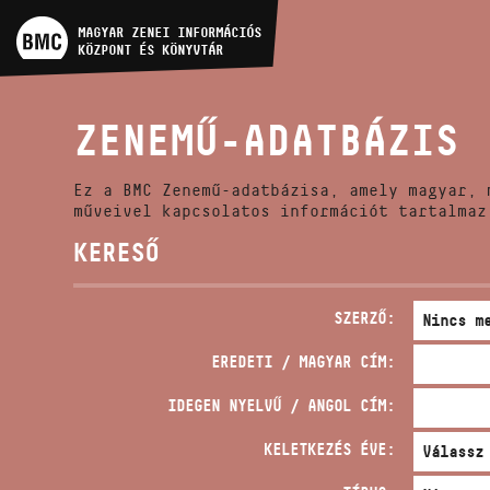
MŰVÉSZADATBÁZIS
MAGYAR ZENEI INFORMÁCIÓS
KÖZPONT ÉS KÖNYVTÁR
ZENEMŰ-ADATBÁZIS
ZENEMŰ-ADATBÁZIS
ZENEI KÖNYVTÁR, ONLINE
KATALÓGUS
Ez a BMC Zenemű-adatbázisa, amely magyar, 
műveivel kapcsolatos információt tartalmaz
KERESŐ
SZERZŐ:
EREDETI / MAGYAR CÍM:
IDEGEN NYELVŰ / ANGOL CÍM:
KELETKEZÉS ÉVE: