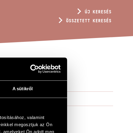
ÚJ KERESÉS
ÖSSZETETT KERESÉS
IRÁG
A sütikről
tosításához, valamint
einkkel megosztjuk az Ön
l, amelyeket Ön adott meg