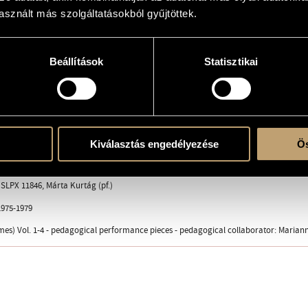
sznált más szolgáltatásokból gyűjtöttek.
erre
Beállítások
Statisztikai
Kiválasztás engedélyezése
Ös
a Budapest © 1979, Z. 8378
LPX 11846, Márta Kurtág (pf.)
975-1979
es) Vol. 1-4 - pedagogical performance pieces - pedagogical collaborator: Marian