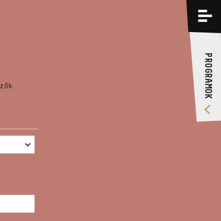
PROGRAMOK
KÉPZÉSEK
PROGRAMOK
RÓLUNK
zők
VIDEÓ GALÉRIA