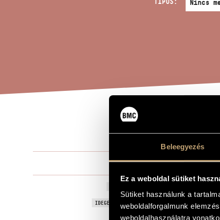
TÍPUS:
JÁT
A MŰ CÍME
Beleegyezés
Kurtág Györ
ZENESZERZŐ
Ez a weboldal sütiket haszn
Játékok II/2
EREDETI / MAGYAR CÍM
Sütiket használunk a tartal
Games II/29 
IDEGEN NYELVŰ / ANGOL CÍM
weboldalforgalmunk elemzésé
weboldalhasználatra vonatko
Játékok (Gam
AJÁNLÁS