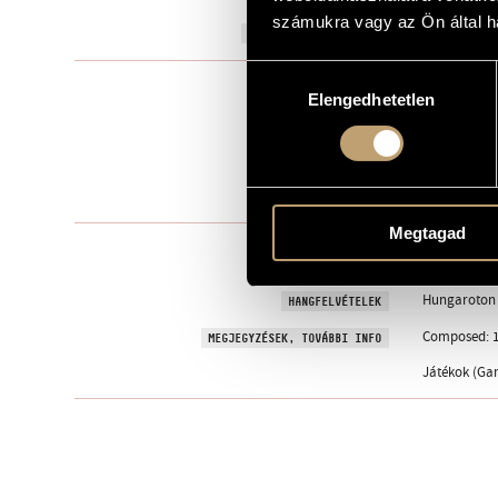
számukra vagy az Ön által ha
1979
A MŰ KELETKEZÉSI ÉVE
Hozzájárulás
Szólóhangsz
TÍPUS
Elengedhetetlen
kiválasztása
1
ELŐADÓK SZÁMA
pf.
ELŐADÓI APPARÁTUS
1 perc
IDŐTARTAM
Megtagad
Editio Music
KOTTAKIADÓ / FORRÁS
Buy here!
Hungaroton S
HANGFELVÉTELEK
Composed: 1
MEGJEGYZÉSEK, TOVÁBBI INFO
Játékok (Gam