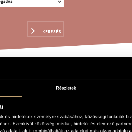
KERESÉS
ÉKOK II/29 - HARANGV
Részletek
gy
ál
9 - Harangvirág
mak és hirdetések személyre szabásához, közösségi funkciók biz
- Bluebell
hez. Ezenkívül közösségi média-, hirdető- és elemező partner
zó adatait, akik kombinálhatják az adatokat más olyan adatokka
es) Vol. 1-4 is dedicated to the memory of Magda Kardos