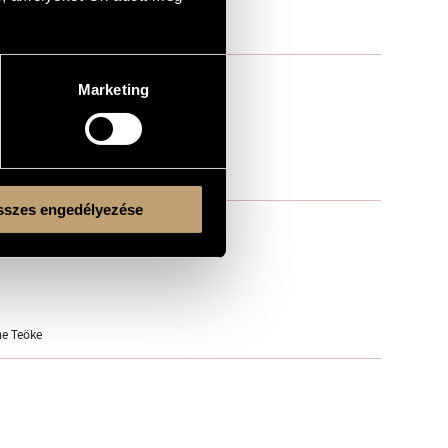
Marketing
szes engedélyezése
ne Teöke